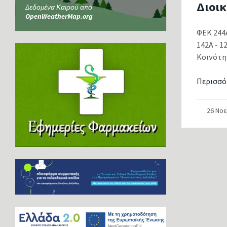
Διοικ
Δεδομένα Καιρού από
OpenWeatherMap.org
ΦΕΚ 244
142Α - 
Κοινότη
Περισσό
26 Νο