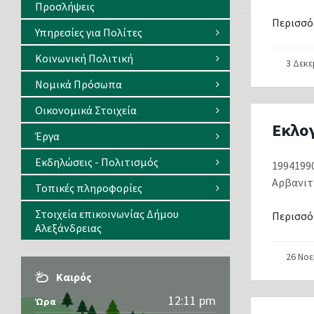
Προσλήψεις
Περισσό
Υπηρεσίες για Πολίτες
Κοινωνική Πολιτική
3 Δεκ
Νομικά Πρόσωπα
Οικονομικά Στοιχεία
Εκλο
Έργα
Εκδηλώσεις - Πολιτισμός
19941990
Αρβανιτ
Τοπικές πληροφορίες
Στοιχεία επικοινωνίας Δήμου
Περισσό
Αλεξάνδρειας
26 Νο
Καιρός
12:11 pm
Ώρα