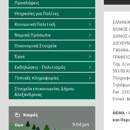
Προσλήψεις
Υπηρεσίες για Πολίτες
ΕΛΛ
Κοινωνική Πολιτική
ΝΟΜΟ
Νομικά Πρόσωπα
ΔΗΜΟΣ
ΔΙΕΥΘΥ
Οικονομικά Στοιχεία
ΤΜΗΜΑ
Έργα
ΓΡΑΦΕΙ
Ταχ. Δ/ν
Εκδηλώσεις - Πολιτισμός
593 00 
Τοπικές πληροφορίες
Πληροφο
Τηλέφων
Στοιχεία επικοινωνίας Δήμου
Fax : 23
Αλεξάνδρειας
Email :
k
ΘEMA : 
Καιρός
και Περ
9:04 pm
Ώρα