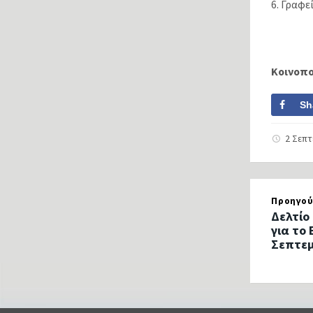
6. Γραφ
Κοινοπ
Sh
2 Σεπ
Προηγού
Δελτίο
για το 
Σεπτεμ