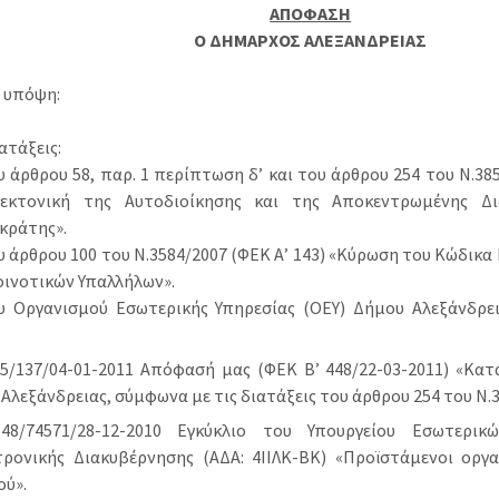
ΑΠΟΦΑΣΗ
Ο ΔΗΜΑΡΧΟΣ ΑΛΕΞΑΝΔΡΕΙΑΣ
 υπόψη:
ιατάξεις:
υ άρθρου 58, παρ. 1 περίπτωση δ’ και του άρθρου 254 του Ν.385
τεκτονική της Αυτοδιοίκησης και της Αποκεντρωμένης Δ
κράτης».
υ άρθρου 100 του Ν.3584/2007 (ΦΕΚ Α’ 143) «Κύρωση του Κώδι
οινοτικών Υπαλλήλων».
ου Οργανισμού Εσωτερικής Υπηρεσίας (ΟΕΥ) Δήμου Αλεξάνδρει
.
05/137/04-01-2011 Απόφασή μας (ΦΕΚ Β’ 448/22-03-2011) «Κ
Αλεξάνδρειας, σύμφωνα με τις διατάξεις του άρθρου 254 του Ν.
48/74571/28-12-2010 Εγκύκλιο του Υπουργείου Εσωτερικ
τρονικής Διακυβέρνησης (ΑΔΑ: 4ΙΙΛΚ-ΒΚ) «Προϊστάμενοι οργ
ού».