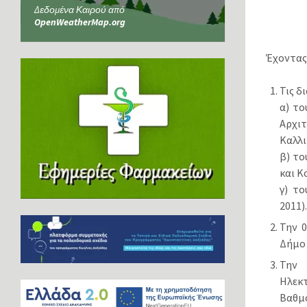
Δεδομένα Καιρού από
OpenWeatherMap.org
Έχοντας
Τις δ
α) το
Αρχι
Καλλι
β) το
και Κ
γ) τ
2011)
Την 
Δήμο 
Την 
Ηλεκ
Βαθμ