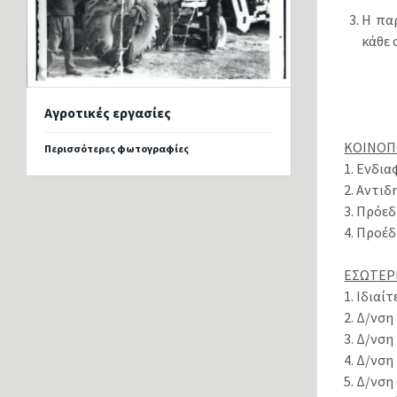
Η πα
κάθε 
Αγροτικές εργασίες
ΚΟΙΝΟΠ
Περισσότερες φωτογραφίες
1. Ενδι
2. Αντι
3. Πρόε
4. Προέ
ΕΣΩΤΕΡ
1. Ιδιαί
2. Δ/νσ
3. Δ/νσ
4. Δ/νσ
5. Δ/νσ