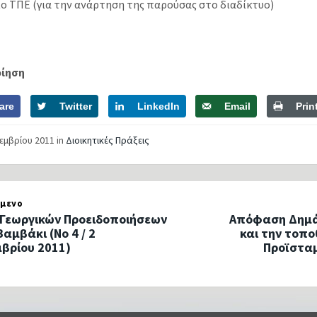
είο ΤΠΕ (για την ανάρτηση της παρούσας στο διαδίκτυο)
οίηση
are
Twitter
LinkedIn
Email
Prin
τεμβρίου 2011
in
Διοικητικές Πράξεις
μενο
 Γεωργικών Προειδοποιήσεων
Απόφαση Δημάρ
Βαμβάκι (Νο 4 / 2
και την τοπ
βρίου 2011)
Προϊσταμ