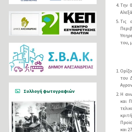
Την 
Αλεξά
Τις 
Περι
Υπηρε
του, 
Ορίζ
του 
Αγρο
Συλλογή φωτογραφιών
Η αν
και 
τελι
κριτ
Προϊσ
και 2