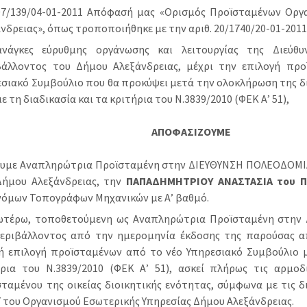
07/139/04-01-2011 Απόφασή μας «Ορισμός Προϊσταμένων Ορ
νδρειας», όπως τροποποιήθηκε με την αριθ. 20/1740/20-01-201
ανάγκες εύρυθμης οργάνωσης και λειτουργίας της Διεύθυ
βάλλοντος του Δήμου Αλεξάνδρειας, μέχρι την επιλογή πρ
σιακό Συμβούλιο που θα προκύψει μετά την ολοκλήρωση της δ
με τη διαδικασία και τα κριτήρια του Ν.3839/2010 (ΦΕΚ Α’ 51),
ΑΠΟΦΑΣΙΖΟΥΜΕ
ουμε Αναπληρώτρια Προϊσταμένη στην ΔΙΕΥΘΥΝΣΗ ΠΟΛΕΟΔΟΜ
Δήμου Αλεξάνδρειας, την
ΠΑΠΑΔΗΜΗΤΡΙΟΥ ΑΝΑΣΤΑΣΙΑ του 
νόμων Τοπογράφων Μηχανικών με Α’ βαθμό.
ωτέρω, τοποθετούμενη ως Αναπληρώτρια Προϊσταμένη στην 
Περιβάλλοντος από την ημερομηνία έκδοσης της παρούσας α
κή επιλογή προϊσταμένων από το νέο Υπηρεσιακό Συμβούλιο μ
ήρια του Ν.3839/2010 (ΦΕΚ Α’ 51), ασκεί πλήρως τις αρμοδ
ταμένου της οικείας διοικητικής ενότητας, σύμφωνα με τις δ
7 του Οργανισμού Εσωτερικής Υπηρεσίας Δήμου Αλεξάνδρειας.