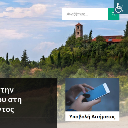
SEARCH:
 την
ου στη
ντος