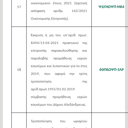
οικονομικού έτους 2021 (σχετική
57
ΨΔΥΗΩΨΠ-Μ64
απόφαση αριθμ. 142/2021
Οικονομικής Επιτροπής).
Έγκριση ή μη του υπ΄αριθ. πρωτ.
6494/13-04-2021 πρακτικού της
επιτροπής παρακολούθησης και
παραλαβής προμήθειας υγρών
καυσίμων και λιπαντικών για το έτος
58
6ΘΠ6ΩΨΠ-3ΛΡ
2019, που αφορά την τρίτη
τροποποίηση της
αριθ.πρωτ.1955/01.02.2019
σύμβασης προμήθειας υγρών
καυσίμων του Δήμου Αλεξάνδρειας.
Τροποποίηση του ωραρίου