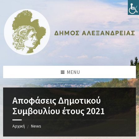
Skip
Skip
Skip
Skip
to
to
to
to
content
left
right
footer
sidebar
sidebar
MENU
Αποφάσεις Δημοτικού
Συμβουλίου έτους 2021
Αρχική
News
/