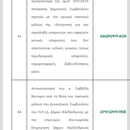
Τροποποίηση της αριθ. 393/2019
απόφασης Δημοτικού Συμβουλίου
σχετικά με τον ορισμό τακτικού
μέλους της «Επιτροπής για την
παραλαβή υπηρεσιών που αφορούν
45
ΩΑΩΡΩΨΠ-ΑΟΘ
γενικές υπηρεσίες που δεν
απαιτούνται ειδικές γνώσεις (όπως
ταχυδρομικές υπηρεσίες,
ταχυμεταφορές, βιβλιοδετήσεις
κλπ)».
Αντικατάσταση του κ. Σαββίδη
Βενιαμίν από τη θέση του τακτικού
μέλους του Διοικητικού Συμβουλίου
46
του Ν.Π.Ι.Δ. Δήμου Αλεξάνδρειας με
ΩΥΨΞΩΨΠ-ΠΜΣ
την επωνυμία «Κοινωφελής
Επιχείρηση Δήμου Αλεξάνδρειας