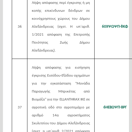
Λήψη απόφασης περί έγκρισης ή μη
κοπής επικίνδυνων δένδρων σε
κοινόχρηστους χώρους του Δήμου
36
Αλεξάνδρειας (σχετ. Η υπ΄αριθ.
60ΧΨΩΨΠ-8ΚΦ
1/2021 απόφαση της Επιτροπής
Ποιότητας Ζωής Δήμου
Αλεξάνδρειας).
Λήψη απόφασης για εισήγηση
έγκρισης Εισόδου-Εξόδου οχημάτων
για την εγκατάσταση ”Μονάδα
Παραγωγής Μπρικέτας από
Βιομάζα” για την ELLANTHRAX IKE σε
37
αγροτική οδό στο αγροτεμάχιο με
6ΗΕΒΩΨΠ-ΒΡΓ
αριθμό 14α αγροκτήματος
Σκυλιτσίου του Δήμου Αλεξάνδρειας
(σχετ. η υπ΄αριθ. 2/2021 απόφαση