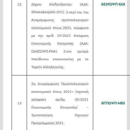
12
Δήμου Αλεξάνδρειας» (ΑΔΑ:
665ΡΩΨΠ-ΧΑΧ
9ΡΜ446ΜΔΨΟ-ΟΥ1), 2.περί της 1ης
Αναμόρφωσης προϋπολογισμού
οικονομικού έτους 2021, σύμφωνα
με την αριθ. 29/2021 Απόφαση
Οικονομικής Επιτροπής (ΑΔΑ:
ΩΑ6ΣΩΨΠ-ΡΝΑ). 3.τον ορισμό
Υπεύθυνου επικοινωνίας με το
Ταμείο Αλληλεγγύης.
2η Αναμόρφωση Προϋπολογισμού
οικονομικού έτους 2021» (σχετική
απόφαση αριθμ. 30/2021
13
6ΓΓΠΩΨΠ-Μ60
Οικονομικής Επιτροπής) –
Τροποποίηση Τεχνικού
Προγράμματος 2021.