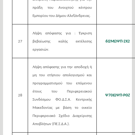
πράξη του Ανοιχτού κέντρου
Εμπορίου του Δήμου Αλεξάνδρειας.
Λήψη απόφασης για : Έγκριση
27
βεβαίωσης καλής εκτέλεσης
6Ι2ΜΩΨΠ-2Χ2
εργασιών.
Λήψη απόφασης για την αποδοχή ή
μη του ετήσιου απολογισμού και
προγραμματισμού του επόμενου
έτους του Περιφερειακού
28
Ψ70ΙΩΨΠ-ΡΘΖ
Συνδέσμου ΦΟ.Δ.Σ.Α. Κεντρικής
Μακεδονίας με βάση το οικείο
Περιφερειακό Σχέδιο Διαχείρισης
Αποβλήτων (ΠΕ.Σ.Δ.Α.).