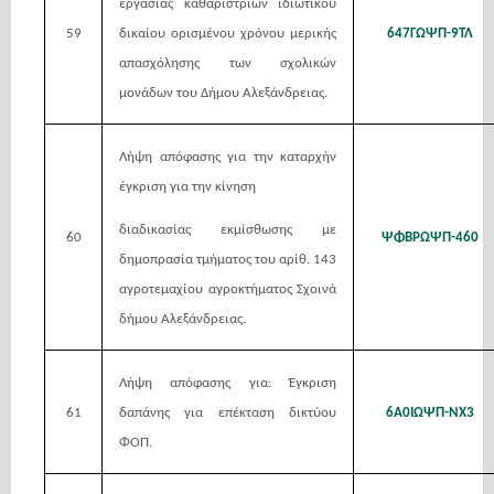
εργασίας καθαριστριών ιδιωτικού
59
δικαίου ορισμένου χρόνου μερικής
647ΓΩΨΠ-9ΤΛ
απασχόλησης των σχολικών
μονάδων του Δήμου Αλεξάνδρειας.
Λήψη απόφασης για την καταρχήν
έγκριση για την κίνηση
διαδικασίας εκμίσθωσης με
60
ΨΦΒΡΩΨΠ-460
δημοπρασία τμήματος του αρίθ. 143
αγροτεμαχίου αγροκτήματος Σχοινά
δήμου Αλεξάνδρειας.
Λήψη απόφασης για: Έγκριση
61
δαπάνης για επέκταση δικτύου
6Α0ΙΩΨΠ-ΝΧ3
ΦΟΠ.