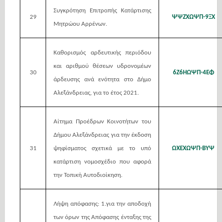
Συγκρότηση Επιτροπής Κατάρτισης
29
ΨΨΖΧΩΨΠ-9ΞΧ
Μητρώου Αρρένων.
Καθορισμός αρδευτικής περιόδου
και αριθμού θέσεων υδρονομέων
30
6Ζ6ΗΩΨΠ-4ΕΦ
άρδευσης ανά ενότητα στο Δήμο
Αλεξάνδρειας, για το έτος 2021.
Αίτημα Προέδρων Κοινοτήτων του
Δήμου Αλεξάνδρειας για την έκδοση
31
ψηφίσματος σχετικά με το υπό
ΩΧΕΧΩΨΠ-ΒΥΨ
κατάρτιση νομοσχέδιο που αφορά
την Τοπική Αυτοδιοίκηση.
Λήψη απόφασης: 1.για την αποδοχή
των όρων της Απόφασης ένταξης της