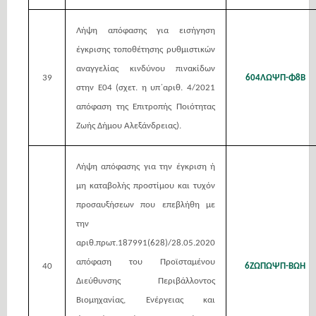
Λήψη απόφασης για εισήγηση
έγκρισης τοποθέτησης ρυθμιστικών
αναγγελίας κινδύνου πινακίδων
39
604ΛΩΨΠ-Φ8Β
στην Ε04 (σχετ. η υπ΄αριθ. 4/2021
απόφαση της Επιτροπής Ποιότητας
Ζωής Δήμου Αλεξάνδρειας).
Λήψη απόφασης για την έγκριση ή
μη καταβολής προστίμου και τυχόν
προσαυξήσεων που επεβλήθη με
την
αριθ.πρωτ.187991(628)/28.05.2020
απόφαση του Προϊσταμένου
40
6ΖΩΠΩΨΠ-ΒΩΗ
Διεύθυνσης Περιβάλλοντος
Βιομηχανίας, Ενέργειας και