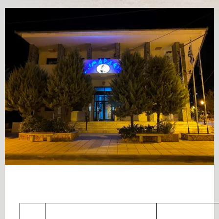
Α/Α
Θέμα
ΑΔΑ