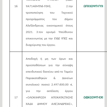
16
9Α7146ΜΤΛ6-ΓΘΗ), 2.την
ΩΓΘ3ΩΨΠ-ΓΥΧ
τροποποίηση του Τεχνικού
προγράμματος του Δήμου
Αλεξάνδρειας οικονομικού έτους
2021. 3.τον ορισμό Υπεύθυνου
επικοινωνίας με την ΕΥΔΕ ΥΠΕΣ και
διαχείρισης του έργου.
Αποδοχή ή μη των όρων και
προϋποθέσεων για την σύναψη
επενδυτικού δανείου από το Ταμείο
Παρακαταθηκών & Δανείων
συνολικού ποσού 2.497.600,00 €,
για την εκτέλεση έργου
17
«ΟΛΟΚΛΗΡΩΣΗ ΑΠΟΚΑΤΑΣΤΑΣΗΣ
ΩΦ62ΩΨΠ-ΕΧΙ
ΧΑΔΑ ΔΗΜΟΥ ΑΛΕΞΑΝΔΡΕΙΑΣ»,