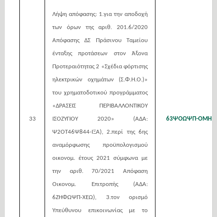
Λήψη απόφασης: 1.για την αποδοχή
των όρων της αριθ. 201.6/2020
Απόφασης ΔΣ Πράσινου Ταμείου
ένταξης προτάσεων στον Άξονα
Προτεραιότητας 2 «Σχέδια φόρτισης
ηλεκτρικών οχημάτων (Σ.Φ.Η.Ο.)»
του χρηματοδοτικού προγράμματος
«ΔΡΑΣΕΙΣ ΠΕΡΙΒΑΛΛΟΝΤΙΚΟΥ
33
ΙΣΟΖΥΓΙΟΥ 2020» (ΑΔΑ:
63ΨΟΩΨΠ-ΟΜΗ
Ψ2ΟΤ46Ψ844-ΙΞΑ), 2.περί της 6ης
αναμόρφωσης προϋπολογισμού
οικονομ. έτους 2021 σύμφωνα με
την αριθ. 70/2021 Απόφαση
Οικονομ. Επιτροπής (ΑΔΑ:
6ΖΗΦΩΨΠ-ΧΕΩ), 3.τον ορισμό
Υπεύθυνου επικοινωνίας με το