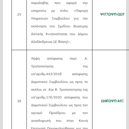
παραλαβής που αφορά την
υπηρεσία με τίτλο: «Παροχή
25
ΨΙ77ΩΨΠ-ΩΩΤ
Υπηρεσιών Συμβούλου για την
εκπόνηση του Σχεδίου Βιώσιμης
Αστικής Κινητικότητας του Δήμου
Αλεξάνδρειας (Δ’ Φάση)».
Λήψη απόφασης περί: Α.
Τροποποίησης της
υπ’αριθμ.443/2018 απόφασης
Δημοτικού Συμβουλίου ως προς το
σκέλος στ. Και Β. Τροποποίησης της
υπ’αριθμ.176/2020 απόφασης του
26
ΩΗΙΓΩΨΠ-Α9Ξ
Δημοτικού Συμβουλίου ως προς τον
ορισμό Προέδρου με τον
αναπληρωτή του στην Κοινή
Επιτροπή Παρακολούθησης για την