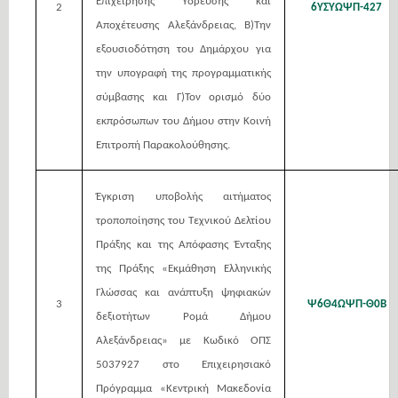
Επιχείρησης Ύδρευσης και
2
6ΥΣΥΩΨΠ-427
Αποχέτευσης Αλεξάνδρειας, Β)Την
εξουσιοδότηση του Δημάρχου για
την υπογραφή της προγραμματικής
σύμβασης και Γ)Τον ορισμό δύο
εκπρόσωπων του Δήμου στην Κοινή
Επιτροπή Παρακολούθησης.
Έγκριση υποβολής αιτήματος
τροποποίησης του Τεχνικού Δελτίου
Πράξης και της Απόφασης Ένταξης
της Πράξης «Εκμάθηση Ελληνικής
Γλώσσας και ανάπτυξη ψηφιακών
3
Ψ6Θ4ΩΨΠ-Θ0Β
δεξιοτήτων Ρομά Δήμου
Αλεξάνδρειας» με Κωδικό ΟΠΣ
5037927 στο Επιχειρησιακό
Πρόγραμμα «Κεντρική Μακεδονία