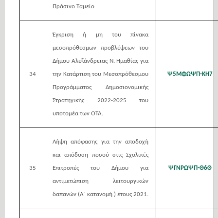
Πράσινο Ταμείο
Έγκριση ή μη του πίνακα
μεσοπρόθεσμων προβλέψεων του
Δήμου Αλεξάνδρειας Ν. Ημαθίας για
34
την Κατάρτιση του Μεσοπρόθεσμου
Ψ5ΜΦΩΨΠ-ΚΗ7
Προγράμματος Δημοσιονομικής
Στρατηγικής 2022-2025 του
υποτομέα των ΟΤΑ.
Λήψη απόφασης για την αποδοχή
και απόδοση ποσού στις Σχολικές
35
Επιτροπές του Δήμου για
ΨΓΝΡΩΨΠ-Θ6Θ
αντιμετώπιση λειτουργικών
δαπανών (Α΄ κατανομή ) έτους 2021.