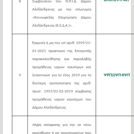
ΩΜΧΤΩΨΠ-4ΚΤ
8
Συμβουλίου του Ν.Π.Ι.Δ. Δήμου
Αλεξάνδρειας με την επωνυμία
«Κοινωφελής Επιχείρηση Δήμου
Αλεξάνδρειας (Κ.Ε.Δ.Α.)».
Έγκριση ή μη του υπ΄αριθ. 1059/21-
01-2021 πρακτικού της Επιτροπής
παρακολούθησης και παραλαβής
προμήθειας υγρών καυσίμων και
9
λιπαντικών για το έτος 2019 για τη
ΨΡΓΣΩΨΠ-ΚΨΠ
δεύτερη τροποποίηση της αριθ.
πρωτ. 1955/01-02-2019 σύμβασης
προμήθειας υγρών καυσίμων του
Δήμου Αλεξάνδρειας
Λήψη απόφασης για την εκ νέου
εκμίσθωση ή μη αγροτεμαχίων που