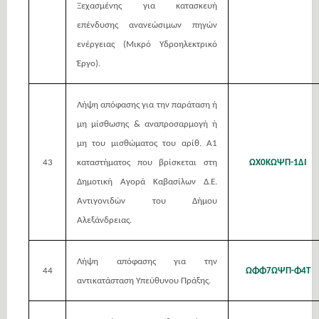
Ξεχασμένης για κατασκευή
επένδυσης ανανεώσιμων πηγών
ενέργειας (Μικρό Υδροηλεκτρικό
Έργο).
Λήψη απόφασης για την παράταση ή
μη μίσθωσης & αναπροσαρμογή ή
μη του μισθώματος του αρίθ. Α1
43
καταστήματος που βρίσκεται στη
ΩΧ0ΚΩΨΠ-1ΔΙ
Δημοτική Αγορά Καβασίλων Δ.Ε.
Αντιγονιδών του Δήμου
Αλεξάνδρειας.
Λήψη απόφασης για την
44
ΩΦΦ7ΩΨΠ-Φ4Τ
αντικατάσταση Υπεύθυνου Πράξης.