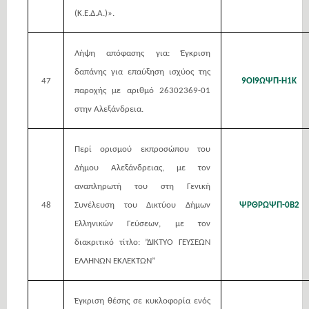
(Κ.Ε.Δ.Α.)».
Λήψη απόφασης για: Έγκριση
δαπάνης για επαύξηση ισχύος της
47
9ΟΙ9ΩΨΠ-Η1Κ
παροχής με αριθμό 26302369-01
στην Αλεξάνδρεια.
Περί ορισμού εκπροσώπου του
Δήμου Αλεξάνδρειας, με τον
αναπληρωτή του στη Γενική
48
Συνέλευση του Δικτύου Δήμων
ΨΡΘΡΩΨΠ-0Β2
Ελληνικών Γεύσεων, με τον
διακριτικό τίτλο: ”ΔΙΚΤΥΟ ΓΕΥΣΕΩΝ
ΕΛΛΗΝΩΝ ΕΚΛΕΚΤΩΝ”
Έγκριση θέσης σε κυκλοφορία ενός