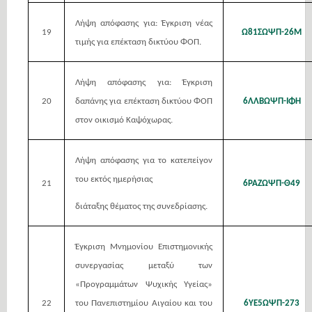
Λήψη απόφασης για: Έγκριση νέας
19
Ω81ΣΩΨΠ-26Μ
τιμής για επέκταση δικτύου ΦΟΠ.
Λήψη απόφασης για: Έγκριση
20
δαπάνης για επέκταση δικτύου ΦΟΠ
6ΛΛΒΩΨΠ-ΙΦΗ
στον οικισμό Καψόχωρας.
Λήψη απόφασης για το κατεπείγον
του εκτός ημερήσιας
21
6ΡΑΖΩΨΠ-Θ49
διάταξης θέματος της συνεδρίασης.
Έγκριση Μνημονίου Επιστημονικής
συνεργασίας μεταξύ των
«Προγραμμάτων Ψυχικής Υγείας»
22
του Πανεπιστημίου Αιγαίου και του
6ΥΕ5ΩΨΠ-273