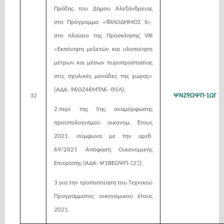
Πράξης του Δήμου Αλεξάνδρειας
στο Πρόγραμμα «ΦΙΛΟΔΗΜΟΣ ΙΙ»,
στο πλαίσιο της Πρόσκλησης VIII
«Εκπόνηση μελετών και υλοποίηση
μέτρων και μέσων πυροπροστασίας
στις σχολικές μονάδες της χώρας»
(ΑΔΑ: 96ΟΖ46ΜΤΛ6- Θ5Λ),
32
ΨΝΖ9ΩΨΠ-1ΩΓ
2.περί της 5ης αναμόρφωσης
προϋπολογισμού οικονομ. Έτους
2021, σύμφωνα με την αριθ.
69/2021 Απόφαση Οικονομικής
Επιτροπής (ΑΔΑ: Ψ1ΒΕΩΨΠ-Ξ2Ξ),
3.για την τροποποίηση του Τεχνικού
Προγράμματος οικονομικού έτους
2021.