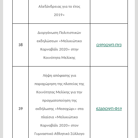
Αλεξάνδρειας για το έτος
2019»
Διοργάνωση Πολιτιστικών
εκδηλώσεων «Μελικιώτικο
38
Ω9Ρ0ΩΨΠ-ΠΥ3
Καρναβάλι 2020» στην
Κοινότητα Μελίκης
Λήψη απόφασης για
παραχώρηση της πλατείας της
Κοινότητας Μελίκης για την
πραγματοποίηση της
39
εκδήλωσης «Μεσοχώρι» στα
6ΖΔΘΩΨΠ-Φ59
πλαίσια «Μελικιώτικο
Καρναβάλι 2020» στον
Γυμναστικό Αθλητικό Σύλλογο