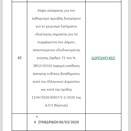
Λήψη απόφασης για τον
καθορισμό αμοιβής δικηγόρου
για το χειρισμό ζητήματος
ιδιαίτερης σημασίας για τα
συμφέροντα του Δήμου,
απαιτούμενου εξειδικευμένης
45
γνώσης (άρθρο 72 του Ν.
Ω2ΡΓΩΨΠ-ΚΕΟ
3852/2010) (αφορά υπόθεση
άσκησης ενδίκου βοηθήματος
κατά του Ελληνικού Δημοσίου
και κατά της πράξης
1234/2020/6007/5-2-2020 της
Δ.Ο.Υ. Βέροιας)
η
4
ΣΥΝΕΔΡΙΑΣΗ 06/03/2020