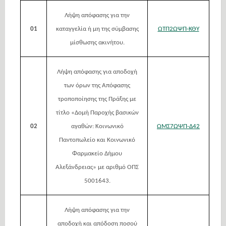
Λήψη απόφασης για την
01
καταγγελία ή μη της σύμβασης
ΩΤΠ2ΩΨΠ-ΚΘΥ
μίσθωσης ακινήτου.
Λήψη απόφασης για αποδοχή
των όρων της Απόφασης
τροποποίησης της Πράξης με
τίτλο «Δομή Παροχής βασικών
02
αγαθών: Κοινωνικό
ΩΜΣ7ΩΨΠ-Δ42
Παντοπωλείο και Κοινωνικό
Φαρμακείο Δήμου
Αλεξάνδρειας» με αριθμό ΟΠΣ
5001643.
Λήψη απόφασης για την
αποδοχή και απόδοση ποσού