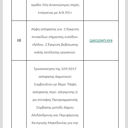
ομάδα 10η-Ανανεώσιμες πηγές
ενέργειας με Α/Α 05)»
Λήψη απόφασης για :1.Έγκριση
πινακίδων σήμανσης εισόδου-
08
ΩΑΥ1ΩΨΠ-ΧΥ4
εξόδου, 2.Έγκριση βεβαίωσης
καλής εκτέλεσης εργασιών.
Τροποποίηση της 329/2017
απόφασης Δημοτικού
Συμβουλίου με θέμα “Λήψη
απόφασης περί: α)έγκρισης ή
μη σύναψης Προγραμματικής
Σύμβασης μεταξύ Δήμου
Αλεξάνδρειας και Περιφέρειας
Κεντρικής Μακεδονίας για την