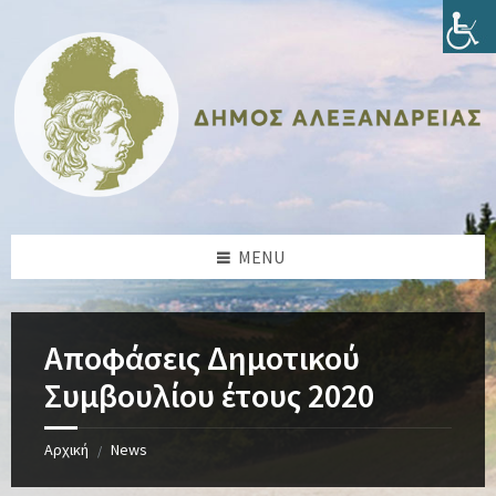
Skip
Skip
Skip
Skip
to
to
to
to
content
left
right
footer
sidebar
sidebar
MENU
Αποφάσεις Δημοτικού
Συμβουλίου έτους 2020
Αρχική
News
/