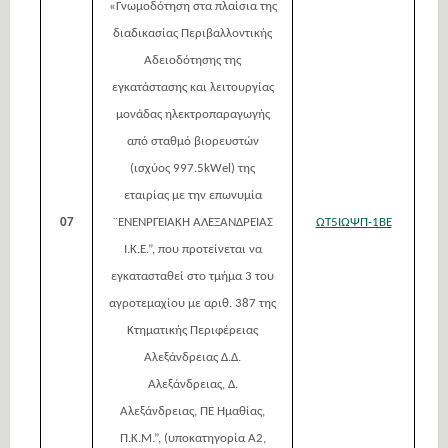
«Γνωμοδότηση στα πλαίσια της
διαδικασίας Περιβαλλοντικής
Αδειοδότησης της
εγκατάστασης και λειτουργίας
μονάδας ηλεκτροπαραγωγής
από σταθμό βιορευστών
(ισχύος 997.5kWel) της
εταιρίας με την επωνυμία
07
¨ΕΝΕΝΡΓΕΙΑΚΗ ΑΛΕΞΑΝΔΡΕΙΑΣ
ΩΤ5ΙΩΨΠ-1ΒΕ
Ι.Κ.Ε.”, που προτείνεται να
εγκατασταθεί στο τμήμα 3 του
αγροτεμαχίου με αριθ. 387 της
Κτηματικής Περιφέρειας
Αλεξάνδρειας Δ.Δ.
Αλεξάνδρειας, Δ.
Αλεξάνδρειας, ΠΕ Ημαθίας,
Π.Κ.Μ.”, (υποκατηγορία Α2,