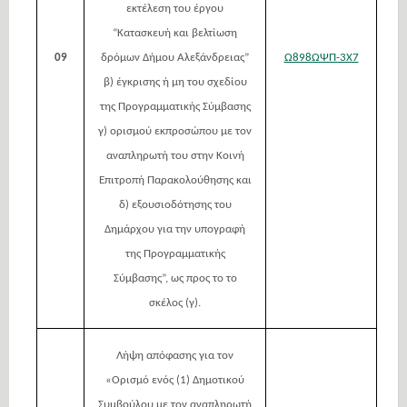
εκτέλεση του έργου
“Κατασκευή και βελτίωση
09
δρόμων Δήμου Αλεξάνδρειας”
Ω898ΩΨΠ-3Χ7
β) έγκρισης ή μη του σχεδίου
της Προγραμματικής Σύμβασης
γ) ορισμού εκπροσώπου με τον
αναπληρωτή του στην Κοινή
Επιτροπή Παρακολούθησης και
δ) εξουσιοδότησης του
Δημάρχου για την υπογραφή
της Προγραμματικής
Σύμβασης”, ως προς το το
σκέλος (γ).
Λήψη απόφασης για τον
«Ορισμό ενός (1) Δημοτικού
Συμβούλου με τον αναπληρωτή