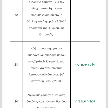
εξόδων Δ’ τριμήνου για τον
έλεγχο υλοποίησης του
22
προυπολογισμού έτους
2019(σχετική η αριθ. 66/2020
απόφασης της Οικονομικής
Επιτροπής)
Λήψη απόφασης για την
αποδοχή και απόδοση ποσού
στις Σχολικές Επιτροπές του
23
ΨΟΓΕΩΨΠ-26Ψ
Δήμου για αντιμετώπιση
λειτουργικών δαπανών (A΄
κατανομή ) έτους 2020.
Λήψη απόφασης για: Έγκριση
24
δαπάνης για επέκταση δικτύου
ΩΓ5ΣΩΨΠ-8Ω8