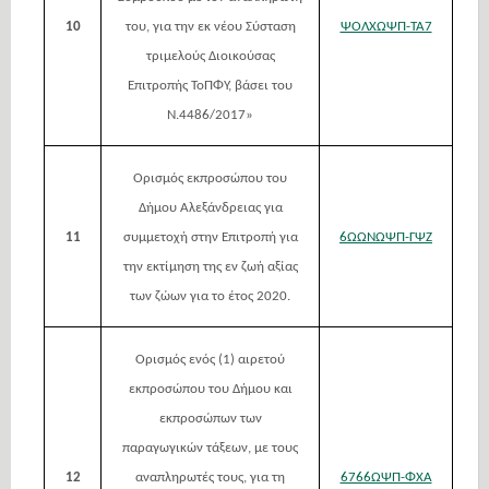
10
του, για την εκ νέου Σύσταση
ΨΟΛΧΩΨΠ-ΤΑ7
τριμελούς Διοικούσας
Επιτροπής ΤοΠΦΥ, βάσει του
Ν.4486/2017»
Ορισμός εκπροσώπου του
Δήμου Αλεξάνδρειας για
11
συμμετοχή στην Επιτροπή για
6ΩΩΝΩΨΠ-ΓΨΖ
την εκτίμηση της εν ζωή αξίας
των ζώων για το έτος 2020.
Ορισμός ενός (1) αιρετού
εκπροσώπου του Δήμου και
εκπροσώπων των
παραγωγικών τάξεων, με τους
12
αναπληρωτές τους, για τη
6766ΩΨΠ-ΦΧΑ