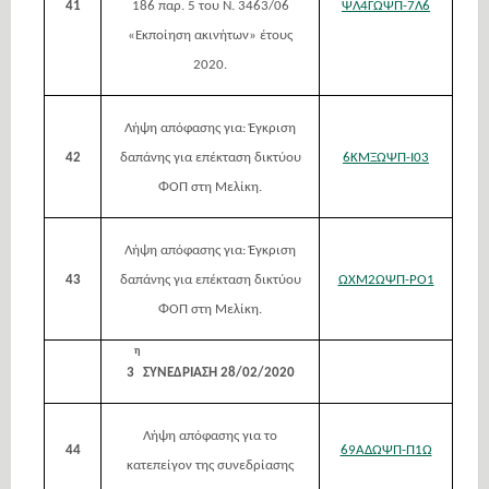
41
186 παρ. 5 του Ν. 3463/06
ΨΛ4ΓΩΨΠ-7Λ6
«Εκποίηση ακινήτων» έτους
2020.
Λήψη απόφασης για: Έγκριση
42
δαπάνης για επέκταση δικτύου
6ΚΜΞΩΨΠ-Ι03
ΦΟΠ στη Μελίκη.
Λήψη απόφασης για: Έγκριση
43
δαπάνης για επέκταση δικτύου
ΩΧΜ2ΩΨΠ-ΡΟ1
ΦΟΠ στη Μελίκη.
η
3
ΣΥΝΕΔΡΙΑΣΗ 28/02/2020
Λήψη απόφασης για το
44
69ΑΔΩΨΠ-Π1Ω
κατεπείγον της συνεδρίασης