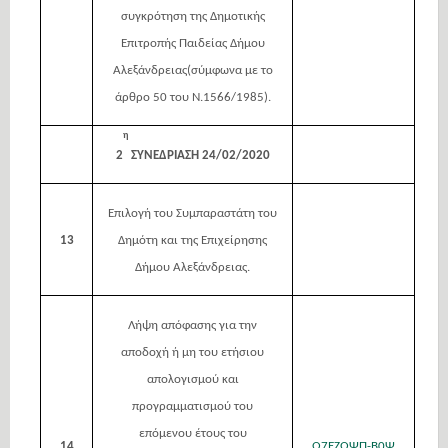
συγκρότηση της Δημοτικής
Επιτροπής Παιδείας Δήμου
Αλεξάνδρειας(σύμφωνα με το
άρθρο 50 του Ν.1566/1985).
η
2
ΣΥΝΕΔΡΙΑΣΗ 24/02/2020
Επιλογή του Συμπαραστάτη του
13
∆ηµότη και της Επιχείρησης
∆ήµου Αλεξάνδρειας.
Λήψη απόφασης για την
αποδοχή ή μη του ετήσιου
απολογισμού και
προγραμματισμού του
επόμενου έτους του
14
Ω7ΕΖΩΨΠ-Β0Ψ