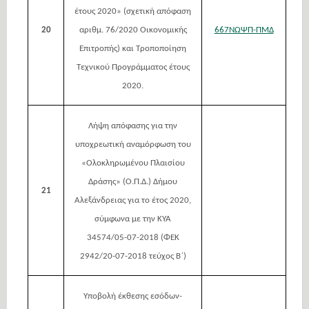
έτους 2020» (σχετική απόφαση
20
αριθμ. 76/2020 Οικονομικής
667ΝΩΨΠ-ΠΜΔ
Επιτροπής) και Τροποποίηση
Τεχνικού Προγράμματος έτους
2020.
Λήψη απόφασης για την
υποχρεωτική αναμόρφωση του
«Ολοκληρωμένου Πλαισίου
Δράσης» (Ο.Π.Δ.) Δήμου
21
Αλεξάνδρειας για το έτος 2020,
σύμφωνα με την ΚΥΑ
34574/05-07-2018 (ΦΕΚ
2942/20-07-2018 τεύχος Β΄)
Υποβολή έκθεσης εσόδων-