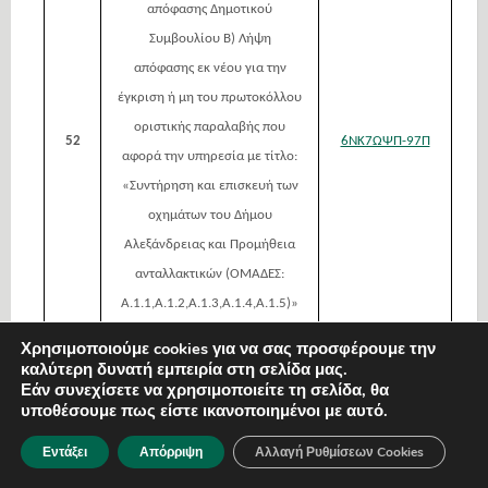
απόφασης Δημοτικού
Συμβουλίου Β) Λήψη
απόφασης εκ νέου για την
έγκριση ή μη του πρωτοκόλλου
οριστικής παραλαβής που
52
6ΝΚ7ΩΨΠ-97Π
αφορά την υπηρεσία με τίτλο:
«Συντήρηση και επισκευή των
οχημάτων του Δήμου
Αλεξάνδρειας και Προμήθεια
ανταλλακτικών (ΟΜΑΔΕΣ:
Α.1.1,Α.1.2,Α.1.3,Α.1.4,Α.1.5)»
Χρησιμοποιούμε cookies για να σας προσφέρουμε την
καλύτερη δυνατή εμπειρία στη σελίδα μας.
Λήψη απόφασης για την
Εάν συνεχίσετε να χρησιμοποιείτε τη σελίδα, θα
έγκριση ή μη του πρωτοκόλλου
υποθέσουμε πως είστε ικανοποιημένοι με αυτό.
οριστικής παραλαβής που
Εντάξει
Απόρριψη
Αλλαγή Ρυθμίσεων Cookies
αφορά την υπηρεσία με τίτλο:
53
«Συντήρηση και επισκευή των
ΨΡΤΤΩΨΠ-ΣΣΧ