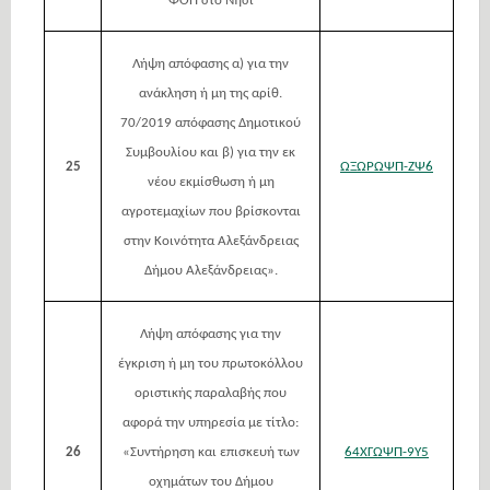
ΦΟΠ στο Νησί
Λήψη απόφασης α) για την
ανάκληση ή μη της αρίθ.
70/2019 απόφασης Δημοτικού
Συμβουλίου και β) για την εκ
25
ΩΞΩΡΩΨΠ-ΖΨ6
νέου εκμίσθωση ή μη
αγροτεμαχίων που βρίσκονται
στην Κοινότητα Αλεξάνδρειας
Δήμου Αλεξάνδρειας».
Λήψη απόφασης για την
έγκριση ή μη του πρωτοκόλλου
οριστικής παραλαβής που
αφορά την υπηρεσία με τίτλο:
26
«Συντήρηση και επισκευή των
64ΧΓΩΨΠ-9Υ5
οχημάτων του Δήμου