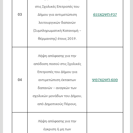
στις Σχολικές Επιτροπές του
03
Δήμου για αντιμετώπιση
655ΧΩΨΠ-Ρ37
λειτουργικών δαπανών
(Συμπληρωματική Κατανομή –
θέρμανσης) έτους 2019.
Λήψη απόφασης για την
απόδοση ποσού στις Σχολικές
Επιτροπές του Δήμου για
04
αντιμετώπιση έκτακτων
ΨΘ7ΧΩΨΠ-60Θ
δαπανών – αναγκών των
σχολικών μονάδων του Δήμου,
από Δημοτικούς Πόρους.
Λήψη απόφασης για την
έγκριση ή μη των