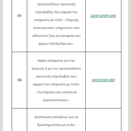
πρωτοκόλλων οριστικής
παραλαβής που αφορά την
05
ΩΑΨ1ΩΨΠ-09Α
υπηρεσία με τίτλο: «Παροχή
κτηνιατρικών υπηρεσιών στα
αδέσποτα ζώα συντροφιάς του
Δήμου Αλεξάνδρειας».
Λήψη απόφασης για την
έγκριση ή μη του πρωτοκόλλου
οριστικής παραλαβής που
06
ΨΗΞΓΩΨΠ-ΒΣΡ
αφορά την υπηρεσία με τίτλο:
«Συντήρηση και επισκευή
χορτοκοπτικών».
Διατύπωση απόψεων για τη
δραστηριότητα με τίτλο: