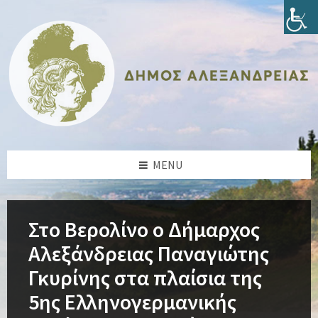
Skip
Skip
Skip
Skip
to
to
to
to
content
left
right
footer
sidebar
sidebar
MENU
Στο Βερολίνο ο Δήμαρχος
Αλεξάνδρειας Παναγιώτης
Γκυρίνης στα πλαίσια της
5ης Ελληνογερμανικής