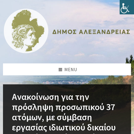
Skip
Skip
Skip
Skip
to
to
to
to
content
left
right
footer
sidebar
sidebar
MENU
Ανακοίνωση για την
πρόσληψη προσωπικού 37
ατόμων, με σύμβαση
εργασίας ιδιωτικού δικαίου