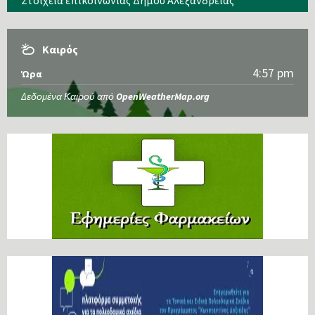
Στοιχεία επικοινωνίας Δήμου Αλεξάνδρειας
Καιρός
4:57 pm
Ώρα
Δεδομένα Καιρού από
OpenWeatherMap.org