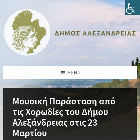
Skip
Skip
Skip
Skip
to
to
to
to
content
left
right
footer
sidebar
sidebar
MENU
Μουσική Παράσταση από
τις Χορωδίες του Δήμου
Αλεξάνδρειας στις 23
Μαρτίου