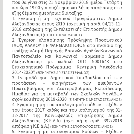
που θα γίνει στις 21 Νοεμβρίου 2018 ημέρα Τετάρτη
και ώρα 19:00 για συζήτηση και λήψη απόφασης στα
εξής θέματα ημερήσιας διάταξης:
1. Έγκριση ή μη Τεχνικού Προγράμματος Δήμου
Αλεξάνδρειας έτους 2019 (σχετική η αριθ. 04/13-11-
2018 απόφαση της Εκτελεστικής Επιτροπής Δήμου
Αλεξάνδρειας)
(ΕΙΣΗΓΗΤΗΣ:ΔΗΜΑΡΧΟΣ)
2. Έγκριση υλοποίησης Πρόσληψης Προσωπικού
ΙΔΟΧ, ΚΛΑΔΟΥ ΠΕ ΦΑΡΜΑΚΟΠΟΙΩΝ ατο πλαίσιο της
πράξης: «Δομή Παροχής Βασικών Αγαθών:Κοινωνικό
Παντοπωλείο και Κοινωνικό Φαρμακείο Δήμου
Αλεξάνδρειας» με κωδικό ΟΠΣ 5001643 στο
Επιχειρησιακό Πρόγραμμα “Κεντρική Μακεδονία
2014-2020”.
(ΕΙΣΗΓΗΤΗΣ:ΔΡΙΣΤΑΣ ΣΤΕΦΑΝΟΣ)
3. Γνωμοδότηση Δημοτικού Συμβουλίου επί των
προτάσεων – εισηγήσεων των Διευθυντών
Πρωτοβάθμιας και Δευτεροβάθμιας Εκπαίδευσης
Ημαθίας για τη μεταβολή των Σχολικών Μονάδων
σχολικού έτους 2019-2020.
(ΕΙΣΗΓΗΤΗΣ:ΔΡΙΣΤΑΣ ΣΤΕΦΑΝΟΣ)
4. Έγκριση ή μη του απολογισμού εσόδων – εξόδων
του έτους 2017 καθώς και του ισολογισμού της 31-
12-2017 της Κοινωφελούς Επιχείρησης Δήμου
Αλεξάνδρειας (Κ.Ε.Δ.Α) (σχετική η αριθ. 392/2018
απόφαση Κ.Ε.Δ.Α.)
(ΕΙΣΗΓΗΤΗΣ:ΔΕΛΙΟΠΟΥΛΟΣ ΣΤΕΦΑΝΟΣ)
5. Έγκριση ή μη απολογισμού Εσόδων – Εξόδων