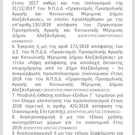
έτους 2017 καθώς και του Ισολογισμού της
31/12/2017 του Ν.Π.Δ.Δ «Οργανισμός Προσχολικής
Αγωγής και Κοινωνικής Μέριμνας Δήμου
Αλεξάνδρειας», οι οποίοι προελέγχθηκαν με την
υπ’αριθμ.130/2018 απόφαση του Οργανισμου
Προσχολικής Αγωγής και Κοινωνικής Μέριμνας
Δήμου Αλεξάνδρειας.
(ΕΙΣΗΓΗΤΗΣ:ΠΑΝΤΟΠΟΥΛΟΣ
ΑΘΑΝΑΣΙΟΣ)
6. Έγκριση ή μη της αριθ. 172/2018 απόφασης του
Δ.Σ. του Ν.Π.Δ.Δ. «Οργανισμός Προσχολικής Αγωγής
και Κοινωνικής Μέριμνας Δήμου Αλεξάνδρειας» με
τίτλο «Λήψη απόφασης για αποδοχή έκτακτης
επιχορήγησης από το Δήμο Αλεξάνδρειας – 5η
αναμόρφωση προυπολογισμου οικονομικού έτους
2018 του του Ν.Π.Δ.Δ. «Οργανισμός Προσχολικής
Αγωγής και Κοινωνικής Μέριμνας Δήμου
Αλεξάνδρειας»
(ΕΙΣΗΓΗΤΗΣ:ΠΑΝΤΟΠΟΥΛΟΣ ΑΘΑΝΑΣΙΟΣ)
7. Υποβολή έκθεσης εσόδων-εξόδων Γ΄τριμήνου για
τον έλεγχο υλοποίησης του προϋπολογισμού έτους
2018 (σχετική η αριθμ. 410/2018 απόφαση της
Οικονομικής Επιτροπής).
(ΕΙΣΗΓΗΤΗΣ:ΔΡΙΣΤΑΣ ΣΤΕΦΑΝΟΣ)
8. Αναπροσαρμογή ή μη του τέλους χρήσης
κοινοχρήστων χώρων για το οικονομικό έτος
2019.
(ΕΙΣΗΓΗΤΗΣ:ΔΡΙΣΤΑΣ ΣΤΕΦΑΝΟΣ)
9. Αναπροσαρμογή ή μη του τέλους διαφήμισης για