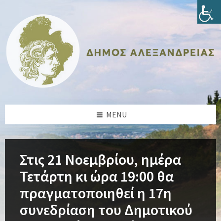
Skip
Skip
Skip
Skip
to
to
to
to
content
left
right
footer
sidebar
sidebar
MENU
Στις 21 Νοεμβρίου, ημέρα
Τετάρτη κι ώρα 19:00 θα
πραγματοποιηθεί η 17η
συνεδρίαση του Δημοτικού