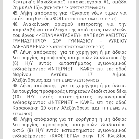
Κεντρικής Μακεδονίας”, (υποκατηγορία Α1, ομάδα
2η με Α/Α 15)».
(ΕΙΣΗΓΗΤΗΣ:ΓΚΙΟΥΡΤΖΗΣ ΣΤΕΦΑΝΟΣ)
45. Λήψη απόφασης για: «Έγκριση νέων τιμων για
επέκταση δικτύου ΦΟΠ.
(ΕΙΣΗΓΗΤΗΣ:ΤΟΚΑΣ ΣΩΤΗΡΙΟΣ)
46. Ανακοίνωση ορισμού επιτροπής για την
παραλαβή και τον έλεγχο της ποιότητας των υλικών
του έργου <<ΕΠΑΝΑΚΑΤΑΣΚΕΥΗ ΔΑΠΕΔΟΥ ΚΛΕΙΣΤΟΥ
ΓΥΜΝΑΣΤΗΡΙΟΥ 2ΟΥ ΓΥΜΝΑΣΙΟΥ – ΛΥΚΕΙΟΥ
ΑΛΕΞΑΝΔΡΕΙΑΣ>>.
(ΕΙΣΗΓΗΤΗΣ:ΤΟΚΑΣ ΣΩΤΗΡΙΟΣ)
47. Λήψη απόφασης για τη χορήγηση ή μη άδειας
λειτουργίας προσφοράς υπηρεσιών διαδικτύου έξι
(6) Η/Υ εντός καταστήματος υγειονομικού
ενδιαφέροντος «ΙΝΤΕΡΝΕΤ – ΚΑΦΕ» επί της οδού
Μαρίνου Αντύπα 17 Δήμου
Αλεξάνδρειας.
(ΕΙΣΗΓΗΤΗΣ:ΔΡΙΣΤΑΣ ΣΤΕΦΑΝΟΣ)
48. Λήψη απόφασης για τη χορήγηση ή μη άδειας
λειτουργίας προσφοράς υπηρεσιών διαδικτύου δέκα
(10) Η/Υ εντός καταστήματος υγειονομικού
ενδιαφέροντος «ΙΝΤΕΡΝΕΤ – ΚΑΦΕ» επί της οδού
Καραϊσκάκη 20 στην Αλεξάνδρεια.
(ΕΙΣΗΓΗΤΗΣ:ΔΡΙΣΤΑΣ
ΣΤΕΦΑΝΟΣ)
49. Λήψη απόφασης για τη χορήγηση ή μη άδειας
λειτουργίας προσφοράς υπηρεσιών διαδικτύου
οκτώ (8) Η/Υ εντός καταστήματος υγειονομικού
ενδιαφέροντος «ΚΑΦΕΤΕΡΙΑ» στην Τ.Κ Κλειδίου