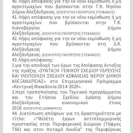
40. Λήψη απόφασης για την εκ νέου εκμίσθωση ή μη
αγροτεμαχίων που βρίσκονται στην Τ.Κ. Νησίου
Δήμου Αλεξάνδρειας.
(ΕΙΣΗΓΗΤΗΣ:ΓΚΙΟΥΡΤΖΗΣ ΣΤΕΦΑΝΟΣ)
41. Λήψη απόφασης για την εκ νέου εκμίσθωση ή μη
αγροτεμαχίων που βρίσκονται στην Τ.Κ.
Λιανοβεργίου Δήμου
Αλεξάνδρειας.
(ΕΙΣΗΓΗΤΗΣ:ΓΚΙΟΥΡΤΖΗΣ ΣΤΕΦΑΝΟΣ)
42. Λήψη απόφασης για την εκ νέου εκμίσθωση ή μη
αγροτεμαχίων που βρίσκονται στη Δ.Κ.
Αλεξάνδρειας Δήμου
Αλεξάνδρειας.
(ΕΙΣΗΓΗΤΗΣ:ΓΚΙΟΥΡΤΖΗΣ ΣΤΕΦΑΝΟΣ)
43. Λήψη απόφασης:
1.για την αποδοχή των όρων της Απόφασης ένταξης
της πράξης «ΣΥΝΤΑΞΗ ΓΕΝΙΚΟΥ ΣΧΕΔΙΟΥ ΥΔΡΕΥΣΗΣ
ΚΑΙ ΥΛΟΠΟΙΗΣΗ ΣΧΕΔΙΟΥ ΑΣΦΑΛΕΙΑΣ ΝΕΡΟΥ ΔΗΜΟΥ
ΑΛΕΞΑΝΔΡΕΙΑΣ» στο Επιχειρησιακό Πρόγραμμα
«Κεντρική Μακεδονία 2014-2020».
2.περί τροποποίησης του Τεχνικού προγράμματος
και του Ετήσιου Σχεδίου Δράσης Δήμου
Αλεξάνδρειας οικονομικού έτους
2018.
(ΕΙΣΗΓΗΤΗΣ:ΔΗΜΑΡΧΟΣ)
44. Διατύπωση απόψεων για τη δραστηριότητα με
τίτλο: «“Μελέτη έργων αντιπλημμυρικής
προστασίας στην Περιφερειακή Διώρυγα (Τάφρος
Τ66) και στον ποταμό Λουδία” της Περιφέρειας