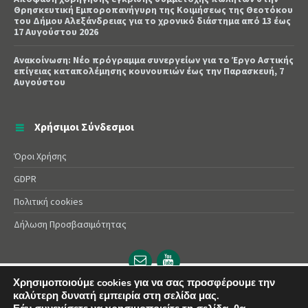
Θρησκευτική Εμποροπανήγυρη της Κοιμήσεως της Θεοτόκου
του Δήμου Αλεξάνδρειας για το χρονικό διάστημα από 13 έως
17 Αυγούστου 2026
Ανακοίνωση: Νέο πρόγραμμα συνεργείων για το Έργο Αστικής
επίγειας καταπολέμησης κουνουπιών έως την Παρασκευή, 7
Αυγούστου
Χρήσιμοι Σύνδεσμοι
Όροι Χρήσης
GDPR
Πολιτική cookies
Δήλωση Προσβασιμότητας
Email
YouTube
url
url
Χρησιμοποιούμε cookies για να σας προσφέρουμε την
καλύτερη δυνατή εμπειρία στη σελίδα μας.
© 2025 Δήμος Αλεξάνδρειας | Powered by
Apogee