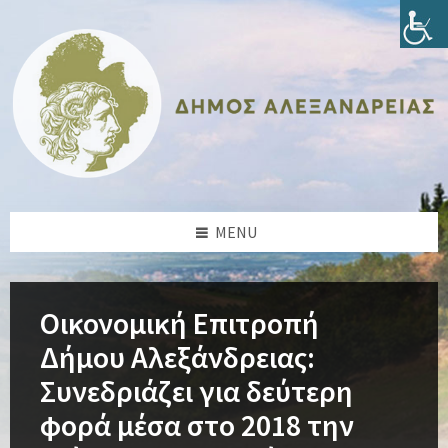
Skip
Skip
Skip
Skip
to
to
to
to
content
left
right
footer
sidebar
sidebar
MENU
Οικονομική Επιτροπή
Δήμου Αλεξάνδρειας:
Συνεδριάζει για δεύτερη
φορά μέσα στο 2018 την