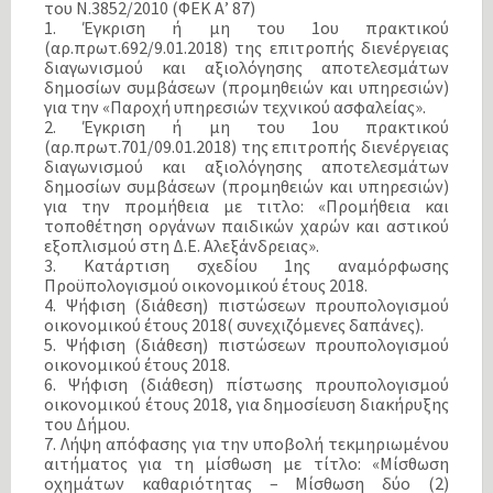
του Ν.3852/2010 (ΦΕΚ Α’ 87)
1. Έγκριση ή μη του 1ου πρακτικού
(αρ.πρωτ.692/9.01.2018) της επιτροπής διενέργειας
διαγωνισμού και αξιολόγησης αποτελεσμάτων
δημοσίων συμβάσεων (προμηθειών και υπηρεσιών)
για την «Παροχή υπηρεσιών τεχνικού ασφαλείας».
2. Έγκριση ή μη του 1ου πρακτικού
(αρ.πρωτ.701/09.01.2018) της επιτροπής διενέργειας
διαγωνισμού και αξιολόγησης αποτελεσμάτων
δημοσίων συμβάσεων (προμηθειών και υπηρεσιών)
για την προμήθεια με τιτλο: «Προμήθεια και
τοποθέτηση οργάνων παιδικών χαρών και αστικού
εξοπλισμού στη Δ.Ε. Αλεξάνδρειας».
3. Kατάρτιση σχεδίου 1ης αναμόρφωσης
Προϋπολογισμού οικονομικού έτους 2018.
4. Ψήφιση (διάθεση) πιστώσεων προυπολογισμού
οικονομικού έτους 2018( συνεχιζόμενες δαπάνες).
5. Ψήφιση (διάθεση) πιστώσεων προυπολογισμού
οικονομικού έτους 2018.
6. Ψήφιση (διάθεση) πίστωσης προυπολογισμού
οικονομικού έτους 2018, για δημοσίευση διακήρυξης
του Δήμου.
7. Λήψη απόφασης για την υποβολή τεκμηριωμένου
αιτήματος για τη μίσθωση με τίτλο: «Μίσθωση
οχημάτων καθαριότητας – Μίσθωση δύο (2)