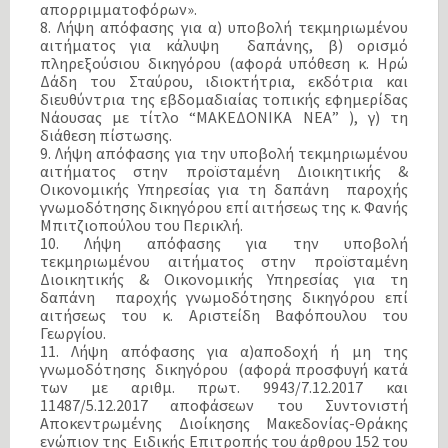
απορριμματοφόρων».
8. Λήψη απόφασης για α) υποβολή τεκμηριωμένου
αιτήματος για κάλυψη δαπάνης, β) ορισμό
πληρεξούσιου δικηγόρου (αφορά υπόθεση κ. Ηρώ
Δάδη του Σταύρου, ιδιοκτήτρια, εκδότρια και
διευθύντρια της εβδομαδιαίας τοπικής εφημερίδας
Νάουσας με τίτλο “ΜΑΚΕΔΟΝΙΚΑ ΝΕΑ” ), γ) τη
διάθεση πίστωσης.
9. Λήψη απόφασης για την υποβολή τεκμηριωμένου
αιτήματος στην προϊσταμένη Διοικητικής &
Οικονομικής Υπηρεσίας για τη δαπάνη παροχής
γνωμοδότησης δικηγόρου επί αιτήσεως της κ. Φανής
Μπιτζιοπούλου του Περικλή.
10. Λήψη απόφασης για την υποβολή
τεκμηριωμένου αιτήματος στην προϊσταμένη
Διοικητικής & Οικονομικής Υπηρεσίας για τη
δαπάνη παροχής γνωμοδότησης δικηγόρου επί
αιτήσεως του κ. Αριστείδη Βαφόπουλου του
Γεωργίου.
11. Λήψη απόφασης για α)αποδοχή ή μη της
γνωμοδότησης δικηγόρου (αφορά προσφυγή κατά
των με αριθμ. πρωτ. 9943/7.12.2017 και
11487/5.12.2017 αποφάσεων του Συντονιστή
Αποκεντρωμένης Διοίκησης Μακεδονίας-Θράκης
ενώπιον της Ειδικής Επιτροπής του άρθρου 152 του