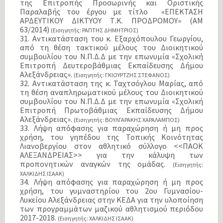
της Επιτροπής Προσωρινής και Οριστικής
Παραλαβής του έργου με τίτλο «ΕΠΕΚΤΑΣΗ
ΑΡΔΕΥΤΙΚΟΥ ΔΙΚΤΥΟΥ Τ.Κ. ΠΡΟΔΡΟΜΟΥ» (ΑΜ
63/2014)
(Εισηγητής: ΡΑΠΤΗΣ ΔΗΜΗΤΡΙΟΣ)
31. Aντικατάσταση του κ. Εξαρχόπουλου Γεωργίου,
από τη θέση τακτικού μέλους του Διοικητικού
συμβουλίου του Ν.Π.Δ.Δ με την επωνυμία «Σχολική
Επιτροπή Δευτεροβάθμιας Εκπαίδευσης Δήμου
Αλεξάνδρειας».
(Εισηγητής: ΓΚΙΟΥΡΤΖΗΣ ΣΤΕΦΑΝΟΣ)
32. Αντικατάσταση της κ. Ταχτσόγλου Μαρίας, από
τη θέση αναπληρωματικού μέλους του Διοικητικού
συμβουλίου του Ν.Π.Δ.Δ με την επωνυμία «Σχολική
Επιτροπή Πρωτοβάθμιας Εκπαίδευσης Δήμου
Αλεξάνδρειας».
(Εισηγητής: ΒΟΥΛΓΑΡΑΚΗΣ ΧΑΡΑΛΑΜΠΟΣ)
33. Λήψη απόφασης για παραχώρηση ή μη προς
χρήση, του γηπέδου της Τοπικής Κοινότητας
Λιανοβεργίου στον αθλητικό σύλλογο <<ΠΑΟΚ
ΑΛΕΞΑΝΔΡΕΙΑΣ>> για την κάλυψη των
προπονητικών αναγκών της ομάδας.
(Εισηγητής:
ΧΑΛΚΙΔΗΣ ΙΣΑΑΚ)
34. Λήψη απόφασης για παραχώρηση ή μη προς
χρήση, του γυμναστηρίου του 2ου Γυμνασίου-
Λυκείου Αλεξάνδρειας στην ΚΕΔΑ για την υλοποίηση
των προγραμμάτων μαζικού αθλητισμού περιόδου
2017-2018.
(Εισηγητής: ΧΑΛΚΙΔΗΣ ΙΣΑΑΚ)