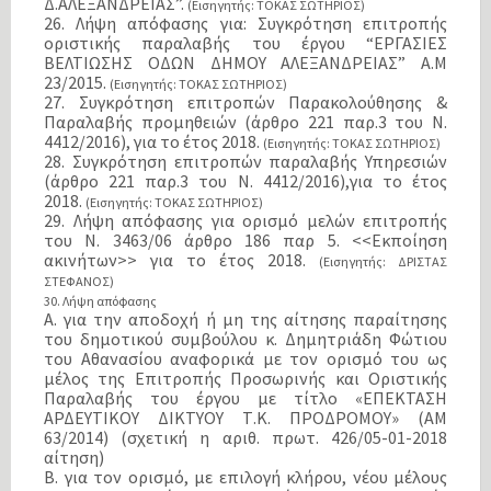
Δ.ΑΛΕΞΑΝΔΡΕΙΑΣ”.
(Εισηγητής: ΤΟΚΑΣ ΣΩΤΗΡΙΟΣ)
26. Λήψη απόφασης για: Συγκρότηση επιτροπής
οριστικής παραλαβής του έργου “ΕΡΓΑΣΙΕΣ
ΒΕΛΤΙΩΣΗΣ ΟΔΩΝ ΔΗΜΟΥ ΑΛΕΞΑΝΔΡΕΙΑΣ” Α.Μ
23/2015.
(Εισηγητής: ΤΟΚΑΣ ΣΩΤΗΡΙΟΣ)
27. Συγκρότηση επιτροπών Παρακολούθησης &
Παραλαβής προμηθειών (άρθρο 221 παρ.3 του Ν.
4412/2016), για το έτος 2018.
(Εισηγητής: ΤΟΚΑΣ ΣΩΤΗΡΙΟΣ)
28. Συγκρότηση επιτροπών παραλαβής Υπηρεσιών
(άρθρο 221 παρ.3 του Ν. 4412/2016),για το έτος
2018.
(Εισηγητής: ΤΟΚΑΣ ΣΩΤΗΡΙΟΣ)
29. Λήψη απόφασης για ορισμό μελών επιτροπής
του Ν. 3463/06 άρθρο 186 παρ 5. <<Εκποίηση
ακινήτων>> για το έτος 2018.
(Εισηγητής: ΔΡΙΣΤΑΣ
ΣΤΕΦΑΝΟΣ)
30. Λήψη απόφασης
Α. για την αποδοχή ή μη της αίτησης παραίτησης
τoυ δημοτικού συμβούλου κ. Δημητριάδη Φώτιου
του Αθανασίου αναφορικά με τον ορισμό του ως
μέλος της Επιτροπής Προσωρινής και Οριστικής
Παραλαβής του έργου με τίτλο «ΕΠΕΚΤΑΣΗ
ΑΡΔΕΥΤΙΚΟΥ ΔΙΚΤΥΟΥ Τ.Κ. ΠΡΟΔΡΟΜΟΥ» (ΑΜ
63/2014) (σχετική η αριθ. πρωτ. 426/05-01-2018
αίτηση)
Β. για τον ορισμό, με επιλογή κλήρου, νέου μέλους