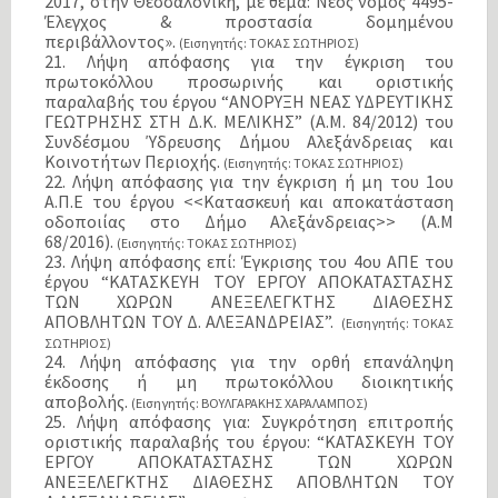
2017, στην Θεσσαλονίκη, με θέμα: Νέος νόμος 4495-
Έλεγχος & προστασία δομημένου
περιβάλλοντος».
(Εισηγητής: ΤΟΚΑΣ ΣΩΤΗΡΙΟΣ)
21. Λήψη απόφασης για την έγκριση του
πρωτοκόλλου προσωρινής και οριστικής
παραλαβής του έργου “ΑΝΟΡΥΞΗ ΝΕΑΣ ΥΔΡΕΥΤΙΚΗΣ
ΓΕΩΤΡΗΣΗΣ ΣΤΗ Δ.Κ. ΜΕΛΙΚΗΣ” (Α.Μ. 84/2012) του
Συνδέσμου Ύδρευσης Δήμου Αλεξάνδρειας και
Κοινοτήτων Περιοχής.
(Εισηγητής: ΤΟΚΑΣ ΣΩΤΗΡΙΟΣ)
22. Λήψη απόφασης για την έγκριση ή μη του 1ου
Α.Π.Ε του έργου <<Κατασκευή και αποκατάσταση
οδοποιίας στο Δήμο Αλεξάνδρειας>> (Α.Μ
68/2016).
(Εισηγητής: ΤΟΚΑΣ ΣΩΤΗΡΙΟΣ)
23. Λήψη απόφασης επί: Έγκρισης του 4ου ΑΠΕ του
έργου “ΚΑΤΑΣΚΕΥΗ ΤΟΥ ΕΡΓΟΥ ΑΠΟΚΑΤΑΣΤΑΣΗΣ
ΤΩΝ ΧΩΡΩΝ ΑΝΕΞΕΛΕΓΚΤΗΣ ΔΙΑΘΕΣΗΣ
ΑΠΟΒΛΗΤΩΝ ΤΟΥ Δ. ΑΛΕΞΑΝΔΡΕΙΑΣ”.
(Εισηγητής: ΤΟΚΑΣ
ΣΩΤΗΡΙΟΣ)
24. Λήψη απόφασης για την ορθή επανάληψη
έκδοσης ή μη πρωτοκόλλου διοικητικής
αποβολής.
(Εισηγητής: ΒΟΥΛΓΑΡΑΚΗΣ ΧΑΡΑΛΑΜΠΟΣ)
25. Λήψη απόφασης για: Συγκρότηση επιτροπής
οριστικής παραλαβής του έργου: “ΚΑΤΑΣΚΕΥΗ ΤΟΥ
ΕΡΓΟΥ ΑΠΟΚΑΤΑΣΤΑΣΗΣ ΤΩΝ ΧΩΡΩΝ
ΑΝΕΞΕΛΕΓΚΤΗΣ ΔΙΑΘΕΣΗΣ ΑΠΟΒΛΗΤΩΝ ΤΟΥ