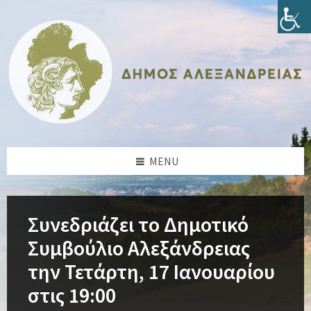
Skip
Skip
Skip
Skip
to
to
to
to
content
left
right
footer
sidebar
sidebar
MENU
Συνεδριάζει το Δημοτικό
Συμβούλιο Αλεξάνδρειας
την Τετάρτη, 17 Ιανουαρίου
στις 19:00