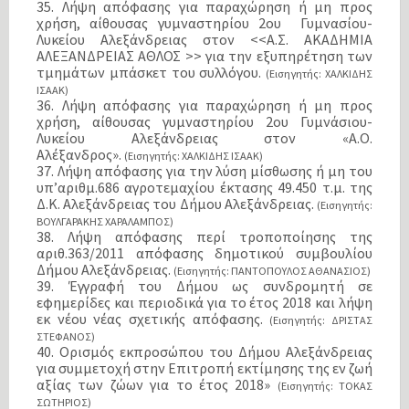
35. Λήψη απόφασης για παραχώρηση ή μη προς
χρήση, αίθουσας γυμναστηρίου 2ου Γυμνασίου-
Λυκείου Αλεξάνδρειας στον <<Α.Σ. ΑΚΑΔΗΜΙΑ
ΑΛΕΞΑΝΔΡΕΙΑΣ ΑΘΛΟΣ >> για την εξυπηρέτηση των
τμημάτων μπάσκετ του συλλόγου.
(Εισηγητής: ΧΑΛΚΙΔΗΣ
ΙΣΑΑΚ)
36. Λήψη απόφασης για παραχώρηση ή μη προς
χρήση, αίθουσας γυμναστηρίου 2ου Γυμνάσιου-
Λυκείου Αλεξάνδρειας στον «Α.Ο.
Αλέξανδρος».
(Εισηγητής: ΧΑΛΚΙΔΗΣ ΙΣΑΑΚ)
37. Λήψη απόφασης για την λύση μίσθωσης ή μη του
υπ’αριθμ.686 αγροτεμαχίου έκτασης 49.450 τ.μ. της
Δ.Κ. Αλεξάνδρειας του Δήμου Αλεξάνδρειας.
(Εισηγητής:
ΒΟΥΛΓΑΡΑΚΗΣ ΧΑΡΑΛΑΜΠΟΣ)
38. Λήψη απόφασης περί τροποποίησης της
αριθ.363/2011 απόφασης δημοτικού συμβουλίου
Δήμου Αλεξάνδρειας.
(Εισηγητής: ΠΑΝΤΟΠΟΥΛΟΣ ΑΘΑΝΑΣΙΟΣ)
39. Έγγραφή του Δήμου ως συνδρομητή σε
εφημερίδες και περιοδικά για το έτος 2018 και λήψη
εκ νέου νέας σχετικής απόφασης.
(Εισηγητής: ΔΡΙΣΤΑΣ
ΣΤΕΦΑΝΟΣ)
40. Ορισμός εκπροσώπου του Δήμου Αλεξάνδρειας
για συμμετοχή στην Επιτροπή εκτίμησης της εν ζωή
αξίας των ζώων για το έτος 2018»
(Εισηγητής: ΤΟΚΑΣ
ΣΩΤΗΡΙΟΣ)