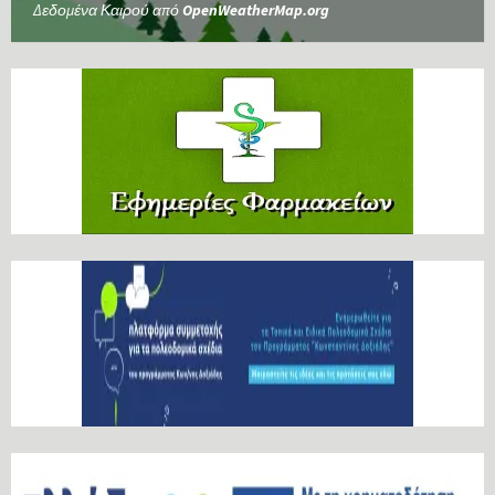
Δεδομένα Καιρού από
OpenWeatherMap.org