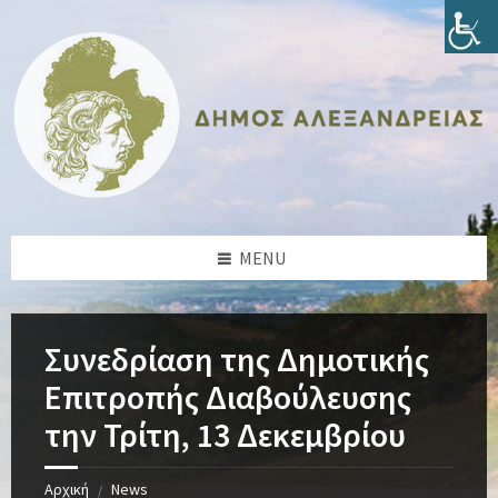
Skip
Skip
Skip
Skip
to
to
to
to
content
left
right
footer
sidebar
sidebar
MENU
Συνεδρίαση της Δημοτικής
Επιτροπής Διαβούλευσης
την Τρίτη, 13 Δεκεμβρίου
Αρχική
News
/