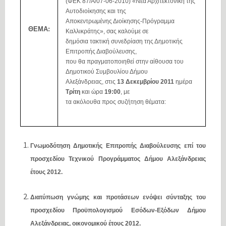
(ΦΕΚ
87/Α/07-06-2010)
«Νέα
Αρχιτεκτονική
της
Αυτοδιοίκησης
και
της
Αποκεντρωμένης
Διοίκησης-Πρόγραμμα
ΘΕΜΑ:
Καλλικράτης»,
σας
καλούμε
σε
δημόσια
τακτική
συνεδρίαση
της
Δημοτικής
Επιτροπής
Διαβούλευσης,
που
θα
πραγματοποιηθεί
στην
αίθουσα
του
Δημοτικού
Συμβουλίου
Δήμου
Αλεξάνδρειας,
στις
13
Δεκεμβρίου
2011
ημέρα
Τρίτη
και
ώρα
19:00
,
με
τα
ακόλουθα
προς
συζήτηση
θέματα:
Γνωμοδότηση Δημοτικής Επιτροπής Διαβούλευσης επί του
προσχεδίου Τεχνικού Προγράμματος Δήμου Αλεξάνδρειας
έτους 2012.
Διατύπωση γνώμης και προτάσεων ενόψει σύνταξης του
προσχεδίου Προϋπολογισμού Εσόδων-Εξόδων Δήμου
Αλεξάνδρειας, οικονομικού έτους 2012.