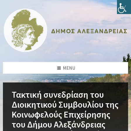
Skip
Skip
Skip
Skip
to
to
to
to
content
left
right
footer
sidebar
sidebar
MENU
Τακτική συνεδρίαση του
Διοικητικού Συμβουλίου της
Κοινωφελούς Επιχείρησης
του Δήμου Αλεξάνδρειας