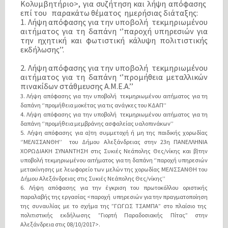
Κολυμβητήριο>, για συζήτηση και λήψη απόφασης
επί του παρακάτω θέματος ημερήσιας διάταξης:
1. Λήψη απόφασης για την υποβολή τεκμηριωμένου
αιτήματος για τη δαπάνη ‘’παροχή υπηρεσιών για
την ηχητική και φωτιστική κάλυψη πολιτιστικής
εκδήλωσης’’.
2. Λήψη απόφασης για την υποβολή τεκμηριωμένου
αιτήματος για τη δαπάνη ‘’προμήθεια μεταλλικών
πινακίδων στάθμευσης Α.Μ.Ε.Α.’’
3. Λήψη απόφασης για την υποβολή τεκμηριωμένου αιτήματος για τη
δαπάνη ‘’προμήθεια μοκέτας για τις ανάγκες του ΚΔΑΠ’’
4. Λήψη απόφασης για την υποβολή τεκμηριωμένου αιτήματος για τη
δαπάνη ‘’προμήθεια μεμβράνης ασφαλείας υαλοπινάκων’’
5. Λήψη απόφασης για α)τη συμμετοχή ή μη της παιδικής χορωδίας
‘’ΜΕΛΙΣΣΑΝΘΗ’’ του Δήμου Αλεξάνδρειας στην 23η ΠΑΝΕΛΛΗΝΙΑ
ΧΟΡΩΔΙΑΚΗ ΣΥΝΑΝΤΗΣΗ στις Συκιές Νεάπολης Θες/νίκης και β)την
υποβολή τεκμηριωμένου αιτήματος για τη δαπάνη ‘’παροχή υπηρεσιών
μετακίνησης με λεωφορείο των μελών της χορωδίας ΜΕΛΙΣΣΑΝΘΗ του
Δήμου Αλεξάνδρειας στις Συκιές Νεάπολης Θες/νίκης’’
6. Λήψη απόφασης για την έγκριση του πρωτοκόλλου οριστικής
παραλαβής της εργασίας <παροχή υπηρεσιών για την πραγματοποίηση
της συναυλίας με το σχήμα της ”ΓΩΓΩΣ ΤΣΑΜΠΑ” στο πλαίσιο της
πολιτιστικής εκδήλωσης ”Γιορτή Παραδοσιακής Πίτας” στην
Αλεξάνδρεια στις 08/10/2017>.