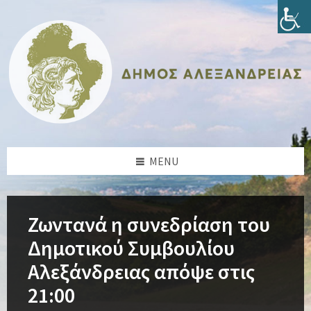
Skip
Skip
Skip
Skip
to
to
to
to
content
left
right
footer
sidebar
sidebar
MENU
Ζωντανά η συνεδρίαση του
Δημοτικού Συμβουλίου
Αλεξάνδρειας απόψε στις
21:00