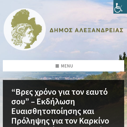
Skip
Skip
Skip
Skip
to
to
to
to
content
left
right
footer
sidebar
sidebar
MENU
“Βρες χρόνο για τον εαυτό
σου” – Εκδήλωση
Ευαισθητοποίησης και
Πρόληψης για τον Καρκίνο