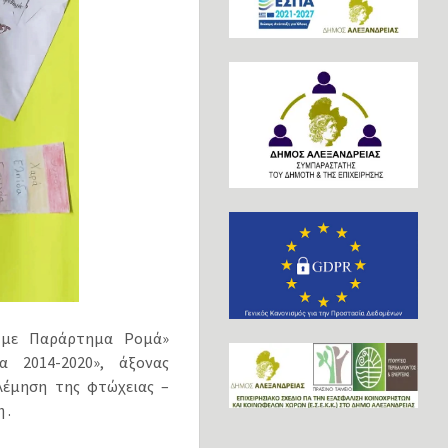
ς με Παράρτημα Ρομά»
α 2014-2020», άξονας
λέμηση της φτώχειας –
 .