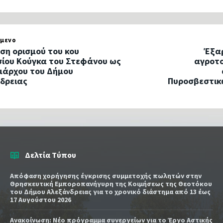
μενο
ση ορισμού του κου
Έξαρ
ίου Κούγκα του Στεφάνου ως
αγροτ
μάρχου του Δήμου
δρειας
Πυροσβεστικ
Δελτία Τύπου
Απόφαση χορήγησης έγκρισης συμμετοχής πωλητών στην
Θρησκευτική Εμποροπανήγυρη της Κοιμήσεως της Θεοτόκου
του Δήμου Αλεξάνδρειας για το χρονικό διάστημα από 13 έως
17 Αυγούστου 2026
Ανακοίνωση: Νέο πρόγραμμα συνεργείων για το Έργο Αστικής