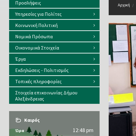
Προσλήψεις
Αρχική
/
Υπηρεσίες για Πολίτες
Κοινωνική Πολιτική
Νομικά Πρόσωπα
Οικονομικά Στοιχεία
Έργα
Εκδηλώσεις - Πολιτισμός
Τοπικές πληροφορίες
Στοιχεία επικοινωνίας Δήμου
Αλεξάνδρειας
Καιρός
12:48 pm
Ώρα