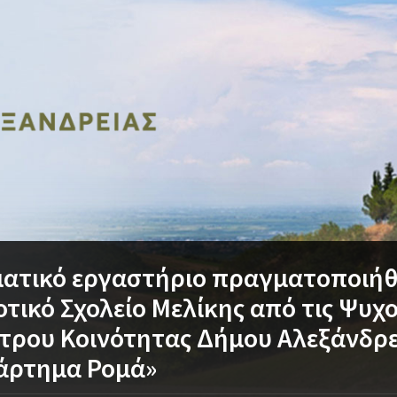
ατικό εργαστήριο πραγματοποιήθ
τικό Σχολείο Μελίκης από τις Ψυχ
τρου Κοινότητας Δήμου Αλεξάνδρε
άρτημα Ρομά»