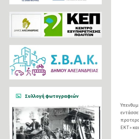
Συλλογή φωτογραφιών
Υπενθυ
εντάσσ
προτερα
ΕΚΤ» κα