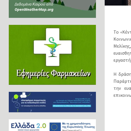
Δεδομένα Καιρού από
OpenWeatherMap.org
Το «Κέν
Κοινωνι
Μελίκης
ευαισθ
εργαστήρ
Η δράση
Παράρτη
την ευ
επικοιν