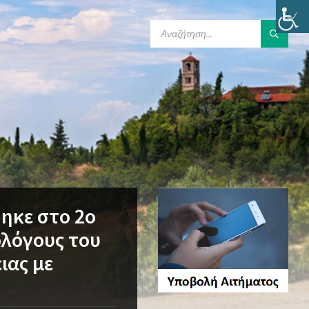
SEARCH:
ηκε στο 2ο
ολόγους του
ιας με