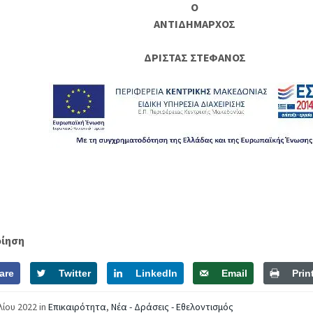
Ο
ΑΝΤΙΔΗΜΑΡΧΟΣ
ΔΡΙΣΤΑΣ ΣΤΕΦΑΝΟΣ
οίηση
are
Twitter
LinkedIn
Email
Prin
λίου 2022
in
Επικαιρότητα
,
Νέα - Δράσεις - Εθελοντισμός