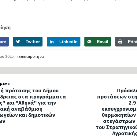
οίηση
are
Twitter
LinkedIn
Email
Prin
ΐου 2025
in
Επικαιρότητα
μενο
ή πρότασης του Δήμου
Πρόσκλ
δρειας στα προγράμματα
προτάσεων στη
ς" και "Αθηνά" για την
2.9
ιακή αναβάθμιση
εκσυγχρονισμ
ωγείων και δημοτικών
θερμοκηπίων
ων
στεγάστρων 
του Στρατηγικού
Αγροτικής