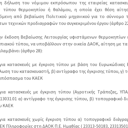
η δήλωση του νόμιμου εκπρόσωπου της εταιρείας κατασκε
ς τύπου θερμοκηπίου ή θαλάμου, η οποία έχει θέση αίτησ
όμενη από βεβαίωση Πολιτικού μηχανικού για το σύννομο τ
των τεχνικών προδιαγραφών του συγκεκριμένου έργου (άρθρο 22
την έκδοση Βεβαίωσης Λειτουργίας υφιστάμενων θερμοκηπίων 
πιακού τύπου, να υποβάλλουν στην οικεία ΔΑΟΚ, αίτηση με τα 
ιλαμβάνει (άρθρο 28):
 για κατασκευές με έγκριση τύπου με βάση του Ευρωκώδικες 
λωση του κατασκευαστή, β) αντίγραφο της έγκρισης τύπου, γ)
απόσπασμα του ΚΑΕΚ
 για κατασκευές με έγκριση τύπου (Αγροτικής Τράπεζας, ΥΠ
13031.01 α) αντίγραφο της έγκρισης τύπου, β) τοπογραφικό 
υ ΚΑΕΚ
 για κατασκευές χωρίς έγκριση τύπου α) τοπογραφικό διάγρ
ΕΚ Πληροφορίες στη ΔΑΟΚ Π.Ε. Ημαθίας ( 23313-50183, 23313501