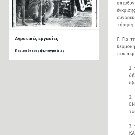
υπεύθυν
έγκριση
συνοδευ
τήρηση 
Αγροτικές εργασίες
Γ. Για 
θερμοκη
Περισσότερες φωτογραφίες
που περ
1.
δή
δ)
2.
ΕΝ
το
3.
ΚΑ