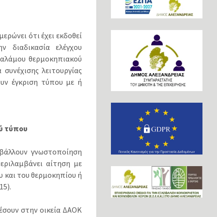
ερώνει ότι έχει εκδοθεί
ην διαδικασία ελέγχου
 θαλάμου θερμοκηπιακού
 συνέχισης λειτουργίας
υν έγκριση τύπου με ή
ύ τύπου
οβάλλουν γνωστοποίηση
εριλαμβάνει αίτηση με
 και του θερμοκηπίου ή
15).
έσουν στην οικεία ΔΑΟΚ