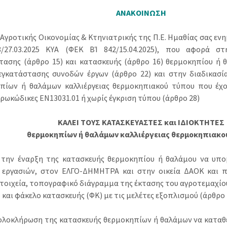
ΑΝΑΚΟΙΝΩΣΗ
Αγροτικής Οικονομίας & Κτηνιατρικής της Π.Ε. Ημαθίας σας ενημ
/27.03.2025 ΚΥΑ (ΦΕΚ ΒΊ 842/15.04.2025), που αφορά στ
τασης (άρθρο 15) και κατασκευής (άρθρο 16) θερμοκηπίου ή
εγκατάστασης συνοδών έργων (άρθρο 22) και στην διαδικασία
πίων ή θαλάμων καλλιέργειας θερμοκηπιακού τύπου που έχο
υρωκώδικες ΕΝ13031.01 ή χωρίς έγκριση τύπου (άρθρο 28)
ΚΑΛΕΙ ΤΟΥΣ ΚΑΤΑΣΚΕΥΑΣΤΕΣ και ΙΔΙΟΚΤΗΤΕΣ
θερμοκηπίων ή θαλάμων καλλιέργειας θερμοκηπιακο
 την έναρξη της κατασκευής θερμοκηπίου ή θαλάμου να υπ
 εργασιών, στον ΕΛΓΟ-ΔΗΜΗΤΡΑ και στην οικεία ΔΑΟΚ και π
τοιχεία, τοπογραφικό διάγραμμα της έκτασης του αγροτεμαχίου
και φάκελο κατασκευής (ΦΚ) με τις μελέτες εξοπλισμού (άρθρο 
 ολοκλήρωση της κατασκευής θερμοκηπίων ή θαλάμων να καταθ