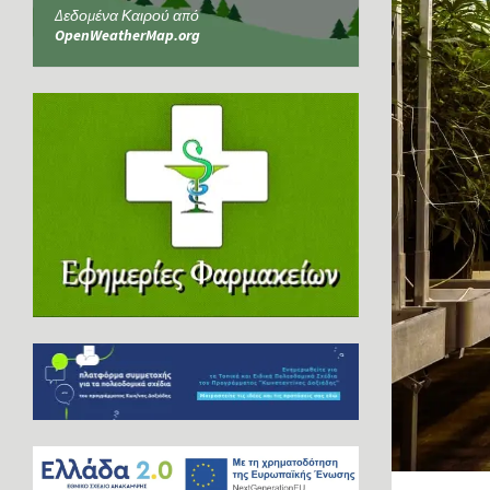
Δεδομένα Καιρού από
OpenWeatherMap.org