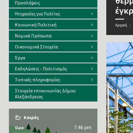
θερμ
Προσλήψεις
έγκρ
Υπηρεσίες για Πολίτες
Κοινωνική Πολιτική
Αρχική
/
Νομικά Πρόσωπα
Οικονομικά Στοιχεία
Έργα
Εκδηλώσεις - Πολιτισμός
Τοπικές πληροφορίες
Στοιχεία επικοινωνίας Δήμου
Αλεξάνδρειας
Καιρός
7:46 pm
Ώρα