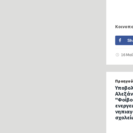
Κοινοπ
Sh
16 Μα
Προηγού
Υποβολ
Αλεξάν
"Φοίβο
ενεργε
νηπιαγ
σχολεί