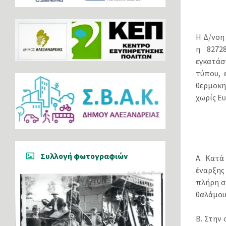
Η Δ/νση 
η 82728
εγκατάσ
τύπου, 
θερμοκη
χωρίς Ε
Συλλογή φωτογραφιών
Α. Κατά
έναρξης
πλήρη σ
θαλάμου 
Β. Στην