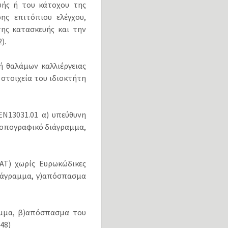
υής ή του κάτοχου της
ης επιτόπιου ελέγχου,
ης κατασκευής και την
).
ή θαλάμων καλλιέργειας
στοιχεία του ιδιοκτήτη
ΕΝ13031.01 α) υπεύθυνη
 τοπογραφικό διάγραμμα,
ΑΑΤ) χωρίς Ευρωκώδικες
διάγραμμα, γ)απόσπασμα
αμμα, β)απόσπασμα του
48)