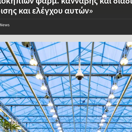
οκηπίων φαρμ. κάνναβης και διαδ
ισης και ελέγχου αυτών»
News