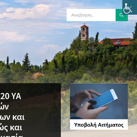
SEARCH:
20 ΥΑ
κών
ων και
ώς και