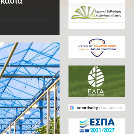
ικασία