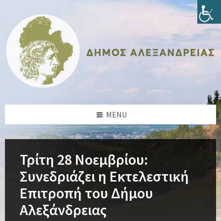
Skip
Skip
Skip
Skip
to
to
to
to
content
left
right
footer
sidebar
sidebar
MENU
Τρίτη 28 Νοεμβρίου:
Συνεδριάζει η Εκτελεστική
Επιτροπή του Δήμου
Αλεξάνδρειας