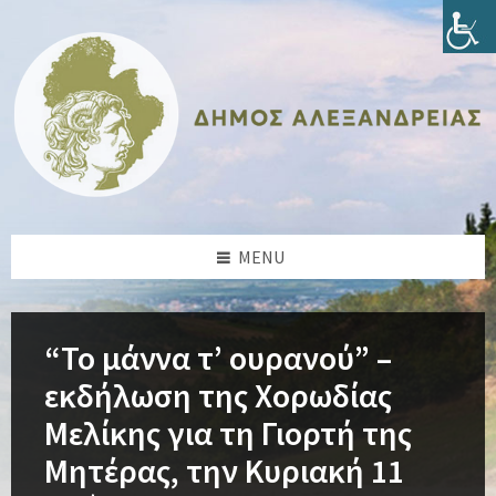
Skip
Skip
Skip
Skip
to
to
to
to
content
left
right
footer
sidebar
sidebar
MENU
“Το μάννα τ’ ουρανού” –
εκδήλωση της Χορωδίας
Μελίκης για τη Γιορτή της
Μητέρας, την Κυριακή 11