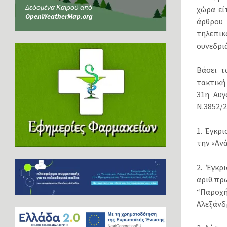
Δεδομένα Καιρού από
χώρα εί
OpenWeatherMap.org
άρθρου
τηλεπικ
συνεδρι
Βάσει τ
τακτική
31η Αυγ
Ν.3852/
1. Έγκρ
την «Αν
2. Έγκρ
αριθ.πρ
“Παροχ
Αλεξάνδρ