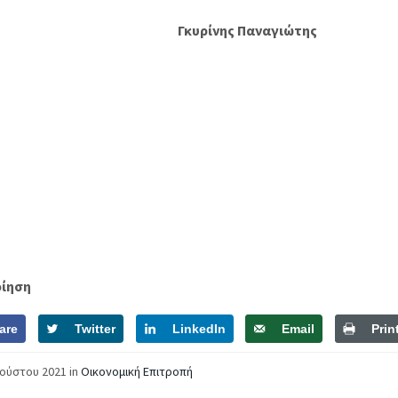
Γκυρίνης Παναγιώτης
οίηση
are
Twitter
LinkedIn
Email
Prin
γούστου 2021
in
Οικονομική Επιτροπή