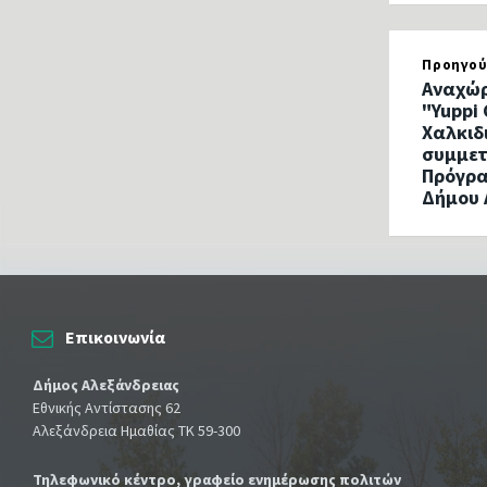
Προηγού
Αναχώρ
"Yuppi
Χαλκιδ
συμμετ
Πρόγρα
Δήμου 
Επικοινωνία
Δήμος Αλεξάνδρειας
Εθνικής Αντίστασης 62
Αλεξάνδρεια Ημαθίας ΤΚ 59-300
Τηλεφωνικό κέντρο, γραφείο ενημέρωσης πολιτών