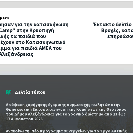
μενο
ησαν για την κατασκήνωση
Έκτακτο δελτίο 
 Camp" στην Κρυοπηγή
Βροχές, κατα
ικής τα παιδιά που
επηρεάσου
έχουν στο Κατασκηνωτικό
μμα για παιδιά ΑΜΕΑ του
Αλεξάνδρειας
Δελτία Τύπου
Απόφαση χορήγησης έγκρισης συμμετοχής πωλητών στην
Θρησκευτική Εμποροπανήγυρη της Κοιμήσεως της Θεοτόκου
του Δήμου Αλεξάνδρειας για το χρονικό διάστημα από 13 έως
17 Αυγούστου 2026
Ανακοίνωση: Νέο πρόγραμμα συνεργείων για το Έργο Αστικής