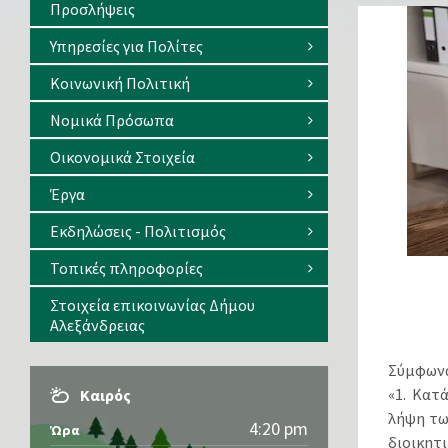
Προσλήψεις
Υπηρεσίες για Πολίτες
Κοινωνική Πολιτική
Νομικά Πρόσωπα
Οικονομικά Στοιχεία
Έργα
Εκδηλώσεις - Πολιτισμός
Τοπικές πληροφορίες
Στοιχεία επικοινωνίας Δήμου
Αλεξάνδρειας
Σύμφωνα
«1. Κατ
Καιρός
λήψη τω
4:20 pm
Ώρα
διοικητ