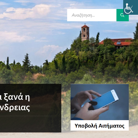
SEARCH:
ι ξανά η
νδρειας