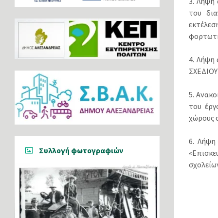
3. Λήψη
του δια
εκτέλε
φορτωτή
4. Λήψη
ΣΧΕΔΙΟΥ
5. Ανακ
του έργ
χώρους 
6. Λήψη
Συλλογή φωτογραφιών
«Επισκε
σχολείω