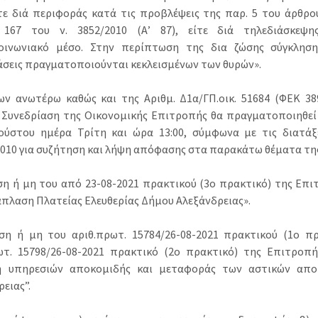
τε διά περιφοράς κατά τις προβλέψεις της παρ. 5 του άρθρου
 167 του ν. 3852/2010 (Α’ 87), είτε διά τηλεδιάσκεψ
οινωνιακό μέσο. Στην περίπτωση της δια ζώσης σύγκληση
άσεις πραγματοποιούνται κεκλεισμένων των θυρών».
ων ανωτέρω καθώς και της Αριθμ. Δ1α/ΓΠ.οικ. 51684 (ΦΕΚ 389
 Συνεδρίαση της Οικονομικής Επιτροπής θα πραγματοποιηθεί
ούστου ημέρα Τρίτη και ώρα 13:00, σύμφωνα με τις διατάξ
2010 για συζήτηση και λήψη απόφασης στα παρακάτω θέματα της
ιση ή μη του από 23-08-2021 πρακτικού (3ο πρακτικό) της Επι
άπλαση Πλατείας Ελευθερίας Δήμου Αλεξάνδρειας».
ιση ή μη του αριθ.πρωτ. 15784/26-08-2021 πρακτικού (1ο π
ωτ. 15798/26-08-2021 πρακτικό (2ο πρακτικό) της Επιτροπή
ή υπηρεσιών αποκομιδής και μεταφοράς των αστικών απ
ειας”.