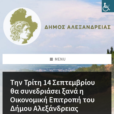
Skip
Skip
Skip
Skip
to
to
to
to
content
left
right
footer
sidebar
sidebar
MENU
Την Τρίτη 14 Σεπτεμβρίου
θα συνεδριάσει ξανά η
Οικονομική Επιτροπή του
Δήμου Αλεξάνδρειας