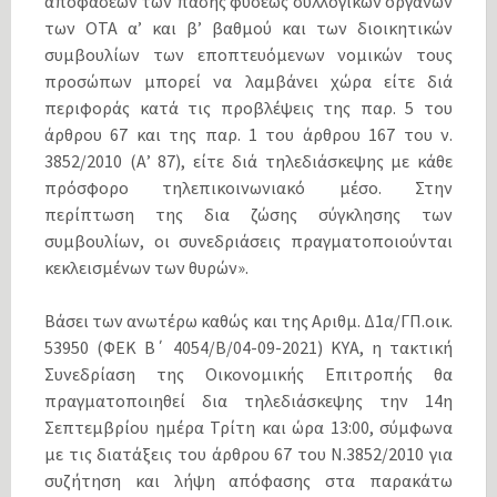
αποφάσεων των πάσης φύσεως συλλογικών οργάνων
των ΟΤΑ α’ και β’ βαθμού και των διοικητικών
συμβουλίων των εποπτευόμενων νομικών τους
προσώπων μπορεί να λαμβάνει χώρα είτε διά
περιφοράς κατά τις προβλέψεις της παρ. 5 του
άρθρου 67 και της παρ. 1 του άρθρου 167 του ν.
3852/2010 (Α’ 87), είτε διά τηλεδιάσκεψης με κάθε
πρόσφορο τηλεπικοινωνιακό μέσο. Στην
περίπτωση της δια ζώσης σύγκλησης των
συμβουλίων, οι συνεδριάσεις πραγματοποιούνται
κεκλεισμένων των θυρών».
Βάσει των ανωτέρω καθώς και της Αριθμ. Δ1α/ΓΠ.οικ.
53950 (ΦΕΚ Β΄ 4054/Β/04-09-2021) ΚΥΑ, η τακτική
Συνεδρίαση της Οικονομικής Επιτροπής θα
πραγματοποιηθεί δια τηλεδιάσκεψης την 14η
Σεπτεμβρίου ημέρα Τρίτη και ώρα 13:00, σύμφωνα
με τις διατάξεις του άρθρου 67 του Ν.3852/2010 για
συζήτηση και λήψη απόφασης στα παρακάτω