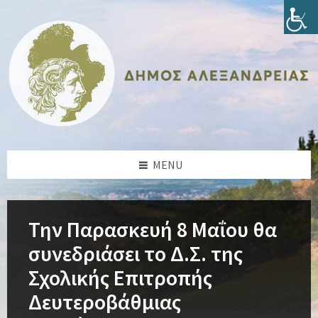
Skip
Skip
Skip
Skip
to
to
to
to
content
left
right
footer
sidebar
sidebar
MENU
Την Παρασκευή 8 Μαΐου θα
συνεδριάσει το Δ.Σ. της
Σχολικής Επιτροπής
Δευτεροβάθμιας