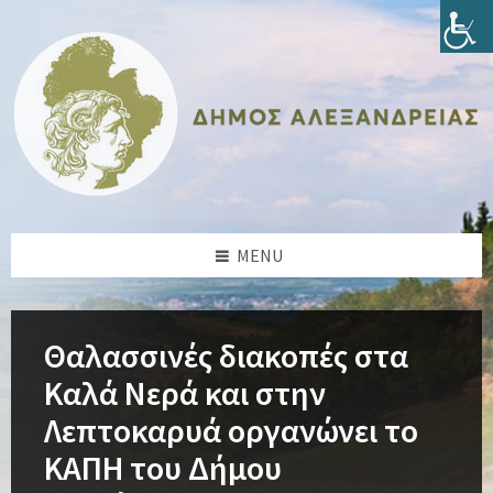
Skip
Skip
Skip
Skip
to
to
to
to
content
left
right
footer
sidebar
sidebar
MENU
Θαλασσινές διακοπές στα
Καλά Νερά και στην
Λεπτοκαρυά οργανώνει το
ΚΑΠΗ του Δήμου