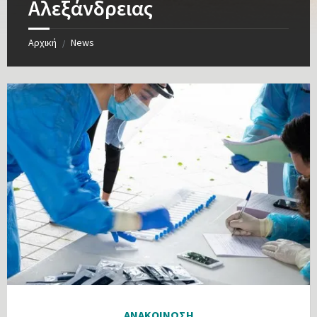
Αλεξάνδρειας
Αρχική
News
/
ΑΝΑΚΟΙΝΩΣΗ