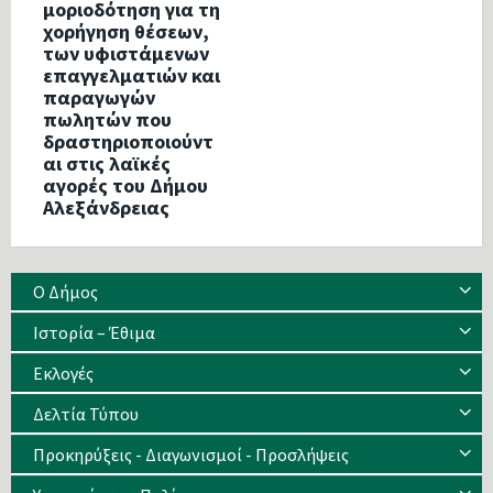
μοριοδότηση για τη
χορήγηση θέσεων,
των υφιστάμενων
επαγγελματιών και
παραγωγών
πωλητών που
δραστηριοποιούντ
αι στις λαϊκές
αγορές του Δήμου
Αλεξάνδρειας
Ο Δήμος
Ιστορία – Έθιμα
Eκλογές
Δελτία Τύπου
Προκηρύξεις - Διαγωνισμοί - Προσλήψεις