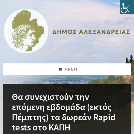
Skip
Skip
Skip
Skip
to
to
to
to
content
left
right
footer
sidebar
sidebar
MENU
Θα συνεχιστούν την
επόμενη εβδομάδα (εκτός
Πέμπτης) τα δωρεάν Rapid
tests στο ΚΑΠΗ