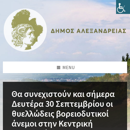
Skip
Skip
Skip
Skip
to
to
to
to
content
left
right
footer
sidebar
sidebar
MENU
Θα συνεχιστούν και σήμερα
Δευτέρα 30 Σεπτεμβρίου οι
θυελλώδεις βορειοδυτικοί
άνεμοι στην Κεντρική