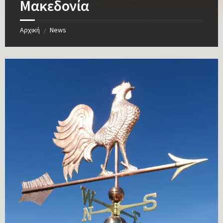
Μακεδονία
Αρχική
News
/