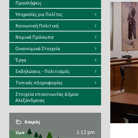
Προσλήψεις
Υπηρεσίες για Πολίτες
Κοινωνική Πολιτική
Νομικά Πρόσωπα
Οικονομικά Στοιχεία
Έργα
Εκδηλώσεις - Πολιτισμός
Τοπικές πληροφορίες
Στοιχεία επικοινωνίας Δήμου
Αλεξάνδρειας
Καιρός
1:12 pm
Ώρα