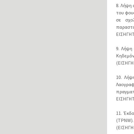
8. Λήψη
του φου
σε σχο
παραστ
ΕΙΣΗΓΗΤ
9. Λήψη
Κηδεμόν
(ΕΙΣΗΓ
10. Λή
Λαογραφ
πραγματ
ΕΙΣΗΓΗΤ
11. Έκδ
(TPNW).
(ΕΙΣΗΓ