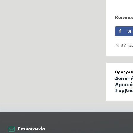
Κοινοπ
Sh
9 Απρι
Προηγού
Αναστά
Δριστά
Συμβου
Επικοινωνία