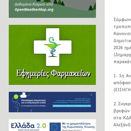
Δεδομένα Καιρού από
OpenWeatherMap.org
Σύμφωνα
τροποπο
Κανονισ
Δημοτικ
2026 ημ
(Δημαρχ
παρακάτ
1. 1η Α
απόφαση
(ΕΙΣΗΓ
2. Συγκ
βρεφών 
στα ΚΔΑ
Αλεξάνδ