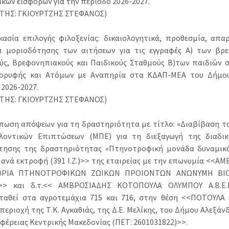
ικών εισφορών για την περίοδο 2026-2027.
ΤΗΣ: ΓΚΙΟΥΡΤΖΗΣ ΣΤΕΦΑΝΟΣ)
ικασία επιλογής φιλοξενίας: δικαιολογητικά, προθεσμία, απα
 μοριοδότησης των αιτήσεων για τις εγγραφές Α) των βρ
ύς, Βρεφονηπιακούς και Παιδικούς Σταθμούς Β)των παιδιών 
ορυφής και Ατόμων με Αναπηρία στα ΚΔΑΠ-ΜΕΑ του Δήμου 
 2026-2027.
ΤΗΣ: ΓΚΙΟΥΡΤΖΗΣ ΣΤΕΦΑΝΟΣ)
ύπωση απόψεων για τη δραστηριότητα με τίτλο: «Διαβίβαση τ
λοντικών Επιπτώσεων (ΜΠΕ) για τη διεξαγωγή της διαδικ
τησης της δραστηριότητας «Πτηνοτροφική μονάδα δυναμικ
 ανά εκτροφή (391 Ι.Ζ.)>> της εταιρείας με την επωνυμία <<
ΡΙΑ ΠΤΗΝΟΤΡΟΦΙΚΩΝ ΖΩΙΚΩΝ ΠΡΟΙΟΝΤΩΝ ΑΝΩΝΥΜΗ ΒΙ
Α>> και δ.τ.<< ΑΜΒΡΟΣΙΑΔΗΣ ΚΟΤΟΠΟΥΛΑ ΟΛΥΜΠΟΥ Α.Β.Ε.
ταθεί στα αγροτεμάχια 715 και 716, στην θέση <<ΠΟΤΟΥΛΑ 
περιοχή της Τ.Κ. Αγκαθιάς, της Δ.Ε. Μελίκης, του Δήμου Αλεξάνδ
ιφέρειας Κεντρικής Μακεδονίας (ΠΕΤ: 2601031822)>>.