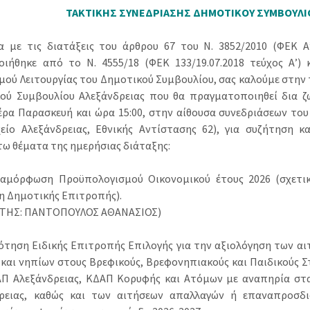
ΤΑΚΤΙΚΗΣ ΣΥΝΕΔΡΙΑΣΗΣ ΔΗΜΟΤΙΚΟΥ ΣΥΜΒΟΥΛΙ
 με τις διατάξεις του άρθρου 67 του Ν. 3852/2010 (ΦΕΚ Α’
ιήθηκε από το N. 4555/18 (ΦΕΚ 133/19.07.2018 τεύχος Α’) 
μού Λειτουργίας του Δημοτικού Συμβουλίου, σας καλούμε στην 
ού Συμβουλίου Αλεξάνδρειας που θα πραγματοποιηθεί δια ζώ
έρα Παρασκευή και ώρα 15:00, στην αίθουσα συνεδριάσεων το
είο Αλεξάνδρειας, Εθνικής Αντίστασης 62), για συζήτηση 
ω θέματα της ημερήσιας διάταξης:
ναμόρφωση Προϋπολογισμού Οικονομικού έτους 2026 (σχετική
 Δημοτικής Επιτροπής).
ΗΤΗΣ: ΠΑΝΤΟΠΟΥΛΟΣ ΑΘΑΝΑΣΙΟΣ)
ρότηση Ειδικής Επιτροπής Επιλογής για την αξιολόγηση των αι
και νηπίων στους Βρεφικούς, Βρεφονηπιακούς και Παιδικούς Σ
Π Αλεξάνδρειας, ΚΔΑΠ Κορυφής και Ατόμων με αναπηρία σ
ρειας, καθώς και των αιτήσεων απαλλαγών ή επαναπροσδι