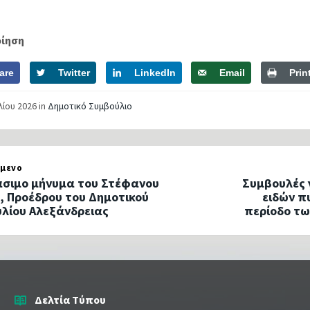
οίηση
are
Twitter
LinkedIn
Email
Prin
λίου 2026
in
Δημοτικό Συμβούλιο
μενο
σιμο μήνυμα του Στέφανου
Συμβουλές 
, Προέδρου του Δημοτικού
ειδών π
λίου Αλεξάνδρειας
περίοδο τω
Δελτία Τύπου