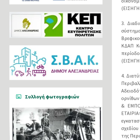
οικονομ
(ΕΙΣΗΓΗ
3. Διαδ
σύστημα
Βρεφικο
ΚΔΑΠ Κ
περίοδο
(ΕΙΣΗΓΗ
4. Διατ
Περιβαλ
Αδειοδό
Συλλογή φωτογραφιών
ορνίθων
& ΕΜΠΟ
ΕΤΑΙΡΙ
εγκατασ
σχεδίου 
της Περ