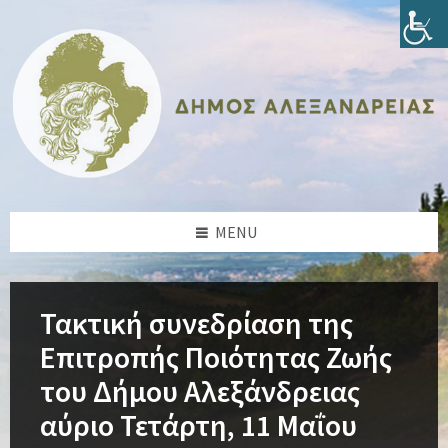
Skip
Skip
Skip
Skip
to
to
to
to
content
left
right
footer
sidebar
sidebar
MENU
Τακτική συνεδρίαση της
Επιτροπής Ποιότητας Ζωής
του Δήμου Αλεξάνδρειας
αύριο Τετάρτη, 11 Μαΐου