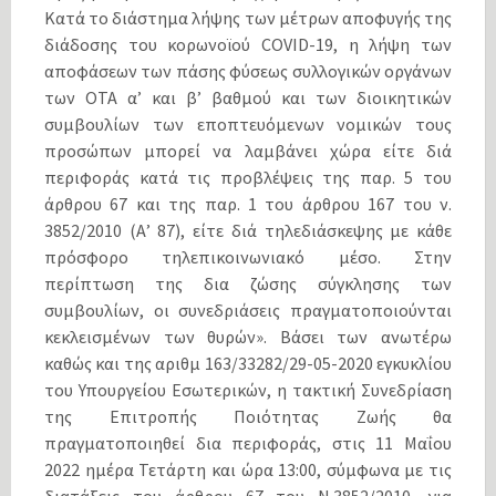
Κατά το διάστημα λήψης των μέτρων αποφυγής της
διάδοσης του κορωνοϊού COVID-19, η λήψη των
αποφάσεων των πάσης φύσεως συλλογικών οργάνων
των ΟΤΑ α’ και β’ βαθμού και των διοικητικών
συμβουλίων των εποπτευόμενων νομικών τους
προσώπων μπορεί να λαμβάνει χώρα είτε διά
περιφοράς κατά τις προβλέψεις της παρ. 5 του
άρθρου 67 και της παρ. 1 του άρθρου 167 του ν.
3852/2010 (Α’ 87), είτε διά τηλεδιάσκεψης με κάθε
πρόσφορο τηλεπικοινωνιακό μέσο. Στην
περίπτωση της δια ζώσης σύγκλησης των
συμβουλίων, οι συνεδριάσεις πραγματοποιούνται
κεκλεισμένων των θυρών». Βάσει των ανωτέρω
καθώς και της αριθμ 163/33282/29-05-2020 εγκυκλίου
του Υπουργείου Εσωτερικών, η τακτική Συνεδρίαση
της Επιτροπής Ποιότητας Ζωής θα
πραγματοποιηθεί δια περιφοράς, στις 11 Μαΐου
2022 ημέρα Τετάρτη και ώρα 13:00, σύμφωνα με τις
διατάξεις του άρθρου 67 του Ν.3852/2010, για