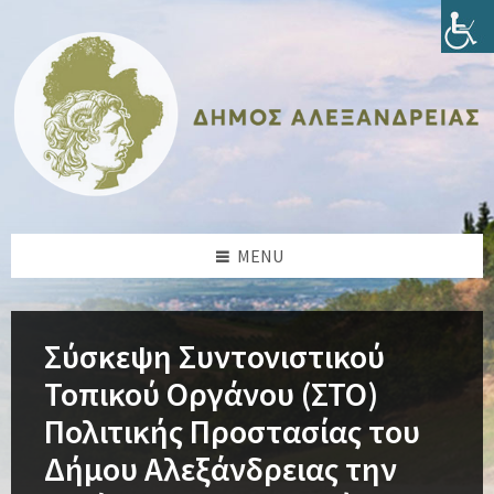
Skip
Skip
Skip
Skip
to
to
to
to
content
left
right
footer
sidebar
sidebar
MENU
Σύσκεψη Συντονιστικού
Τοπικού Οργάνου (ΣΤΟ)
Πολιτικής Προστασίας του
Δήμου Αλεξάνδρειας την