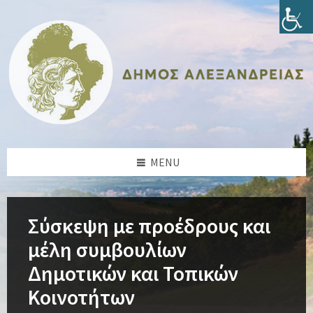
Skip
Skip
Skip
Skip
to
to
to
to
content
left
right
footer
sidebar
sidebar
MENU
Σύσκεψη με προέδρους και
μέλη συμβουλίων
Δημοτικών και Τοπικών
Κοινοτήτων