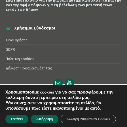
Ερωτηματολόγιο για την Βιώσιμη αστική κινητικότητα και την
καταγραφή απόψεων για τη βελτίωση των μετακινήσεων
εντός των Δήμων
Χρήσιμοι Σύνδεσμοι
Όροι Χρήσης
GDPR
Πολιτική cookies
Δήλωση Προσβασιμότητας
Email
YouTube
url
url
Χρησιμοποιούμε cookies για να σας προσφέρουμε την
καλύτερη δυνατή εμπειρία στη σελίδα μας.
© 2025 Δήμος Αλεξάνδρειας | Powered by
Apogee
Εάν συνεχίσετε να χρησιμοποιείτε τη σελίδα, θα
υποθέσουμε πως είστε ικανοποιημένοι με αυτό.
Εντάξει
Απόρριψη
Αλλαγή Ρυθμίσεων Cookies