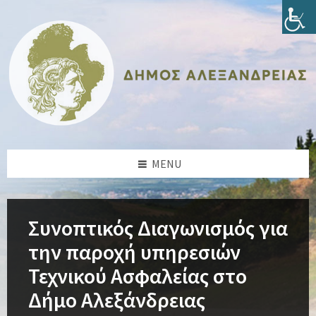
Skip
Skip
Skip
Skip
to
to
to
to
content
left
right
footer
sidebar
sidebar
MENU
Συνοπτικός Διαγωνισμός για
την παροχή υπηρεσιών
Τεχνικού Ασφαλείας στο
Δήμο Αλεξάνδρειας