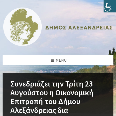
Skip
Skip
Skip
Skip
to
to
to
to
content
left
right
footer
sidebar
sidebar
MENU
Συνεδριάζει την Τρίτη 23
Αυγούστου η Οικονομική
Επιτροπή του Δήμου
Αλεξάνδρειας δια