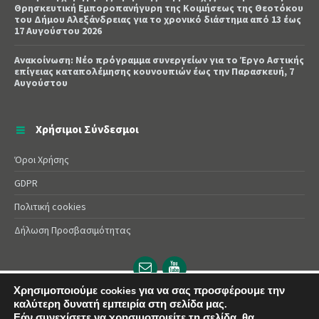
Θρησκευτική Εμποροπανήγυρη της Κοιμήσεως της Θεοτόκου
του Δήμου Αλεξάνδρειας για το χρονικό διάστημα από 13 έως
17 Αυγούστου 2026
Ανακοίνωση: Νέο πρόγραμμα συνεργείων για το Έργο Αστικής
επίγειας καταπολέμησης κουνουπιών έως την Παρασκευή, 7
Αυγούστου
Χρήσιμοι Σύνδεσμοι
Όροι Χρήσης
GDPR
Πολιτική cookies
Δήλωση Προσβασιμότητας
Email
YouTube
url
url
Χρησιμοποιούμε cookies για να σας προσφέρουμε την
© 2025 Δήμος Αλεξάνδρειας | Powered by
Apogee
καλύτερη δυνατή εμπειρία στη σελίδα μας.
Εάν συνεχίσετε να χρησιμοποιείτε τη σελίδα, θα