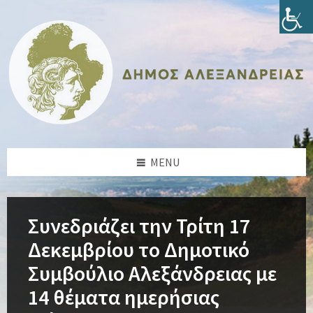
Skip
Skip
Skip
Skip
to
to
to
to
content
left
right
footer
sidebar
sidebar
MENU
Συνεδριάζει την Τρίτη 17
Δεκεμβρίου το Δημοτικό
Συμβούλιο Αλεξάνδρειας με
14 θέματα ημερήσιας