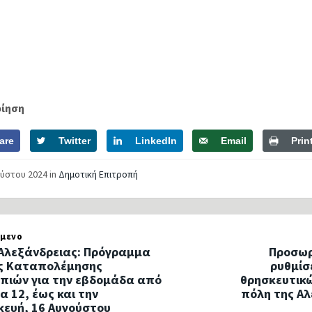
οίηση
are
Twitter
LinkedIn
Email
Prin
ούστου 2024
in
Δημοτική Επιτροπή
μενο
Αλεξάνδρειας: Πρόγραμμα
Προσωρ
ς Καταπολέμησης
ρυθμίσ
πιών για την εβδομάδα από
θρησκευτικ
α 12, έως και την
πόλη της Α
ευή, 16 Αυγούστου