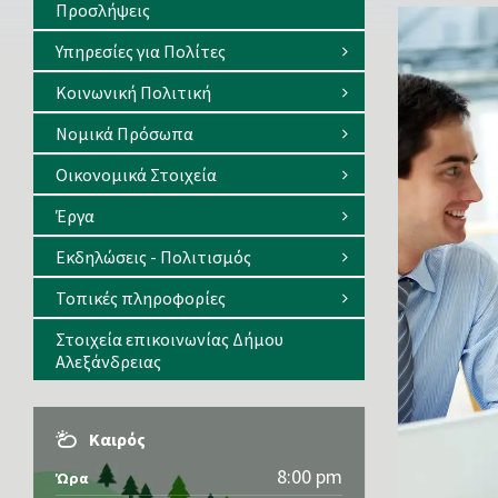
Προσλήψεις
Υπηρεσίες για Πολίτες
Κοινωνική Πολιτική
Νομικά Πρόσωπα
Οικονομικά Στοιχεία
Έργα
Εκδηλώσεις - Πολιτισμός
Τοπικές πληροφορίες
Στοιχεία επικοινωνίας Δήμου
Αλεξάνδρειας
Καιρός
8:00 pm
Ώρα