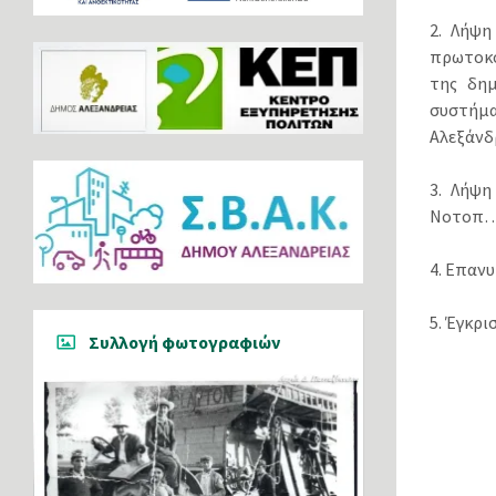
2. Λήψη
πρωτοκό
της δημ
συστήμα
Αλεξάνδρ
3. Λήψη
Νοτοπ… 
4. Επαν
5. Έγκρι
Συλλογή φωτογραφιών