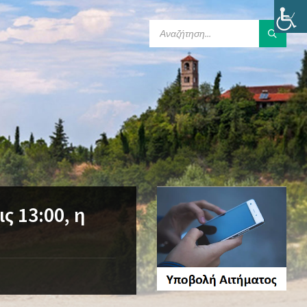
SEARCH:
ς 13:00, η