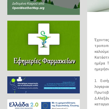
Δεδομένα Καιρού από
OpenWeatherMap.org
Έχοντας
τροποπο
καλούμε
Κατάστη
ημέρα Τ
ημερήσι
1. Εισ
λογαρια
Πρωτοβά
Δ.Αλεξ
καταργο