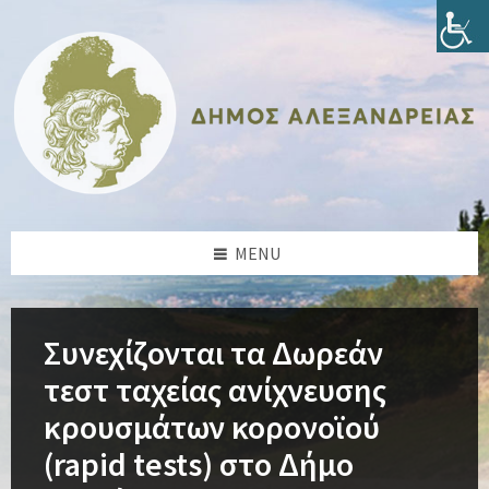
Skip
Skip
Skip
Skip
to
to
to
to
content
left
right
footer
sidebar
sidebar
MENU
Συνεχίζονται τα Δωρεάν
τεστ ταχείας ανίχνευσης
κρουσμάτων κορoνοϊού
(rapid tests) στο Δήμο