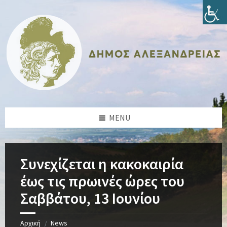
Skip
Skip
Skip
Skip
to
to
to
to
content
left
right
footer
sidebar
sidebar
MENU
Συνεχίζεται η κακοκαιρία
έως τις πρωινές ώρες του
Σαββάτου, 13 Ιουνίου
Αρχική
News
/