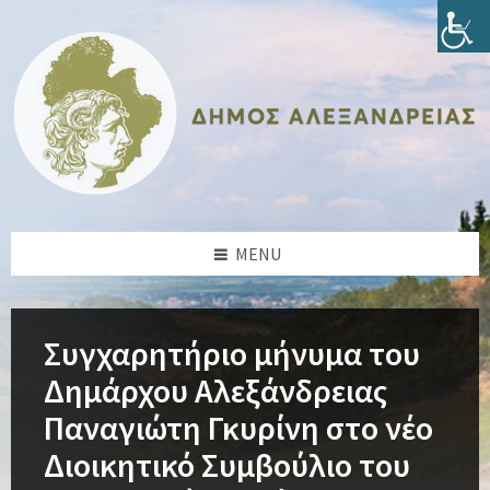
Skip
Skip
Skip
Skip
to
to
to
to
content
left
right
footer
sidebar
sidebar
MENU
Συγχαρητήριο μήνυμα του
Δημάρχου Αλεξάνδρειας
Παναγιώτη Γκυρίνη στο νέο
Διοικητικό Συμβούλιο του