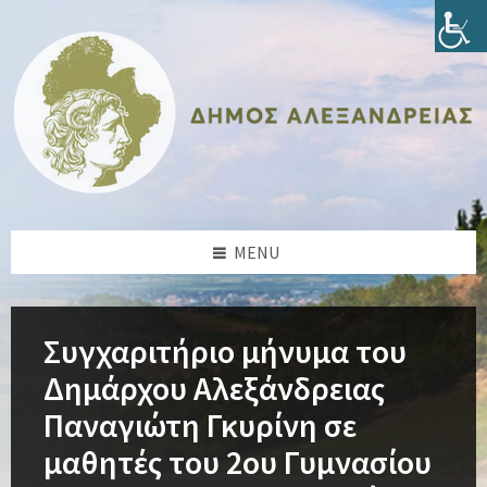
Skip
Skip
Skip
Skip
to
to
to
to
content
left
right
footer
sidebar
sidebar
MENU
Συγχαριτήριο μήνυμα του
Δημάρχου Αλεξάνδρειας
Παναγιώτη Γκυρίνη σε
μαθητές του 2ου Γυμνασίου