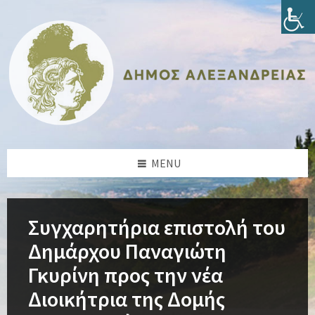
Skip
Skip
Skip
Skip
to
to
to
to
content
left
right
footer
sidebar
sidebar
MENU
Συγχαρητήρια επιστολή του
Δημάρχου Παναγιώτη
Γκυρίνη προς την νέα
Διοικήτρια της Δομής