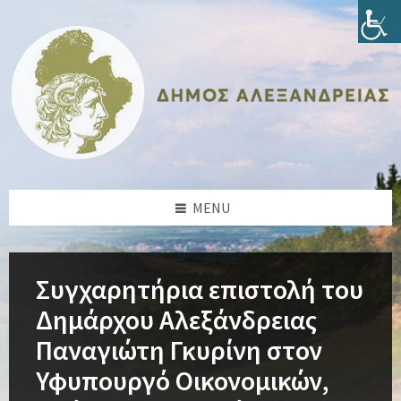
Skip
Skip
Skip
Skip
to
to
to
to
content
left
right
footer
sidebar
sidebar
MENU
Συγχαρητήρια επιστολή του
Δημάρχου Αλεξάνδρειας
Παναγιώτη Γκυρίνη στον
Υφυπουργό Οικονομικών,