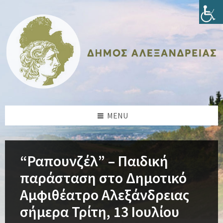
Skip
Skip
Skip
Skip
to
to
to
to
content
left
right
footer
sidebar
sidebar
MENU
“Ραπουνζέλ” – Παιδική
παράσταση στο Δημοτικό
Αμφιθέατρο Αλεξάνδρειας
σήμερα Τρίτη, 13 Ιουλίου