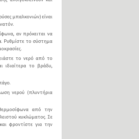
ρύσες μπαλκονιών) είναι
νατόν.
ίφωνα, αν πρόκειται να
α. Ρυθμίστε το σύστημα
μοκρασίες.
ειάστε το νερό από το
ι ιδιαίτερα το βράδυ,
.
πάγο.
λωση νερού (πλυντήρια
 θερμοσίφωνα από την
λειστού κυκλώματος. Σε
και φροντίστε για την