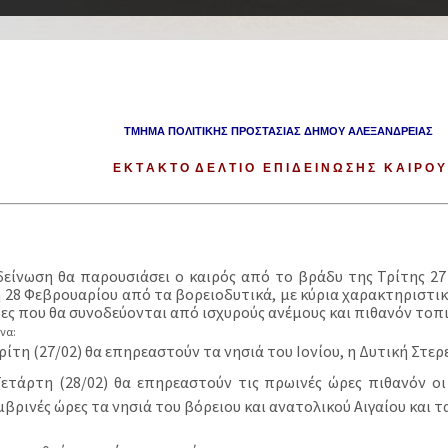
TMHMA ΠΟΛΙΤΙΚΗΣ ΠΡΟΣΤΑΣΙΑΣ ΔΗΜΟΥ ΑΛΕΞΑΝΔΡΕΙΑΣ
Ε Κ Τ Α Κ Τ Ο Δ Ε Λ Τ Ι Ο Ε Π Ι Δ Ε Ι Ν Ω Σ Η Σ Κ Α Ι Ρ Ο Υ
δείνωση θα παρουσιάσει ο καιρός από το βράδυ της Τρίτης 2
 28 Φεβρουαρίου από τα βορειοδυτικά, με κύρια χαρακτηριστικά
δες που θα συνοδεύονται από ισχυρούς ανέμους και πιθανόν τοπ
να:
ρίτη (27/02) θα επηρεαστούν τα νησιά του Ιονίου, η Δυτική Στε
ετάρτη (28/02) θα επηρεαστούν τις πρωινές ώρες πιθανόν οι 
βρινές ώρες τα νησιά του βόρειου και ανατολικού Αιγαίου και 