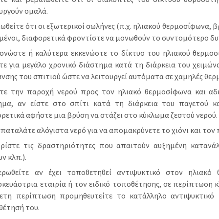
υργούν ομαλά.
ωθείτε ότι οι εξωτερικοί σωλήνες (π.χ. ηλιακού θερμοσίφωνα, β
ένοι, διαφορετικά φροντίστε να μονωθούν το συντομότερο δυ
ονώστε ή καλύτερα εκκενώστε το δίκτυο του ηλιακού θερμοσ
τε για μεγάλο χρονικό διάστημα κατά τη διάρκεια του χειμών
νσης του σπιτιού ώστε να λειτουργεί αυτόματα σε χαμηλές θερ
στε την παροχή νερού προς τον ηλιακό θερμοσίφωνα και αδ
ημα, αν είστε στο σπίτι κατά τη διάρκεια του παγετού κα
ρετικά αφήστε μια βρύση να στάζει στο κύκλωμα ζεστού νερού
παταλάτε αλόγιστα νερό για να απομακρύνετε το χιόνι και τον 
ορίστε τις δραστηριότητες που απαιτούν αυξημένη κατανά
ν κλπ.).
ερωθείτε αν έχει τοποθετηθεί αντιψυκτικό στον ηλιακό
κευάστρια εταιρία ή τον ειδικό τοποθέτησης, σε περίπτωση κ
θετη περίπτωση προμηθευτείτε το κατάλληλο αντιψυκτικό 
θέτησή του.