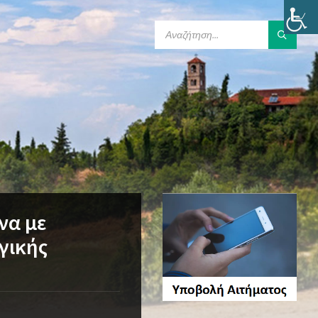
SEARCH:
να με
γικής