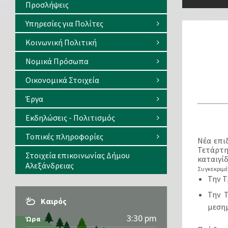
Προσλήψεις
Υπηρεσίες για Πολίτες
Κοινωνική Πολιτική
Νομικά Πρόσωπα
Οικονομικά Στοιχεία
Έργα
Εκδηλώσεις - Πολιτισμός
Τοπικές πληροφορίες
Νέα επι
Τετάρτη
Στοιχεία επικοινωνίας Δήμου
καταιγί
Αλεξάνδρειας
Συγκεκριμέ
Την Τ
Την Τ
Καιρός
μεσημ
3:30 pm
Ώρα