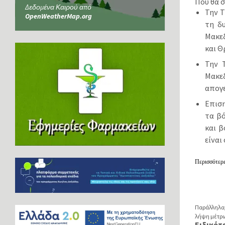
Πού θα 
Δεδομένα Καιρού από
Την Τ
OpenWeatherMap.org
τη δ
Μακεδ
και Θ
Την Τ
Μακε
απογε
Επιση
τα βό
και β
είναι
Περισσότερε
Παράλληλα,
λήψη μέτρω
Ειδικότ