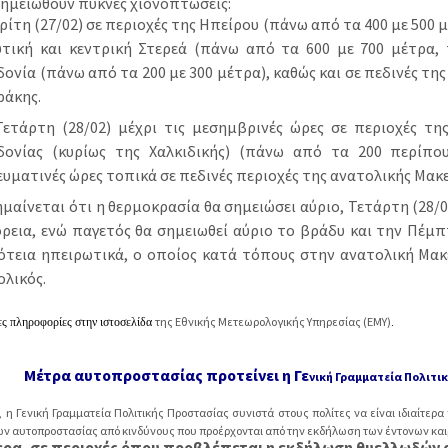
σημειωθούν πυκνές χιονοπτώσεις:
ρίτη (27/02) σε περιοχές της Ηπείρου (πάνω από τα 400 με 500 
υτική και κεντρική Στερεά (πάνω από τα 600 με 700 μέτρα, 
ονία (πάνω από τα 200 με 300 μέτρα), καθώς και σε πεδινές τη
ράκης.
ετάρτη (28/02) μέχρι τις μεσημβρινές ώρες σε περιοχές της
δονίας (κυρίως της Χαλκιδικής) (πάνω από τα 200 περίπου
υματινές ώρες τοπικά σε πεδινές περιοχές της ανατολικής Μακε
μαίνεται ότι η θερμοκρασία θα σημειώσει αύριο, Τετάρτη (28
ρεια, ενώ παγετός θα σημειωθεί αύριο το βράδυ και την Πέμπ
ότεια ηπειρωτικά, ο οποίος κατά τόπους στην ανατολική Μακ
 ολικός.
της Εθνικής Μετεωρολογικής Υπηρεσίας (ΕΜΥ)
ς πληροφορίες στην ιστοσελίδα
.
Μέτρα αυτοπροστασίας προτείνει η Γε
νική Γραμματεία Πολιτι
 η Γενική Γραμματεία Πολιτικής Προστασίας συνιστά στους πολίτες να είναι ιδιαίτερα 
ν αυτοπροστασίας από κινδύνους που προέρχονται από την εκδήλωση των έντονων κα
ερα, σε περιοχές όπου προβλέπεται η εκδήλωση θυελλωδών 