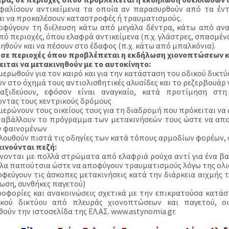
φαλίσουν αντικείμενα τα οποία αν παρασυρθούν από τα έντ
αι να προκαλέσουν καταστροφές ή τραυματισμούς.
οφύγουν τη διέλευση κάτω από μεγάλα δέντρα, κάτω από ανα
πό περιοχές, όπου ελαφρά αντικείμενα (π.χ. γλάστρες, σπασμένα
ηθούν και να πέσουν στο έδαφος (π.χ. κάτω από μπαλκόνια).
 σε περιοχές όπου προβλέπεται η εκδήλωση χιονοπτώσεων κ
ειται να μετακινηθούν με το αυτοκίνητο:
μερωθούν για τον καιρό και για την κατάσταση του οδικού δικτύ
υν στο όχημά τους αντιολισθητικές αλυσίδες και το ρεζερβουάρ
αξιδεύουν, εφόσον είναι αναγκαίο, κατά προτίμηση στη
ντας τους κεντρικούς δρόμους
ημερώνουν τους οικείους τους για τη διαδρομή που πρόκειται ν
ταβάλλουν το πρόγραμμα των μετακινήσεών τους ώστε να απο
ν φαινομένων
ολουθούν πιστά τις οδηγίες των κατά τόπους αρμοδίων φορέων,
κινούνται πεζή:
ύνονται με πολλά στρώματα από ελαφριά ρούχα αντί για ένα βα
λα παπούτσια ώστε να αποφύγουν τραυματισμούς λόγω της ολ
οφεύγουν τις άσκοπες μετακινήσεις κατά την διάρκεια αιχμής 
ωση, συνθήκες παγετού)
ροφορίες και ανακοινώσεις σχετικά με την επικρατούσα κατά
ικού δικτύου από πλευράς χιονοπτώσεων και παγετού, ο
ούν την ιστοσελίδα της ΕΛ.ΑΣ. www.astynomia.gr.