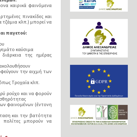
ονα καιρικά φαινόμενα
ρτημένες πινακίδες και
 τζάμια κλπ.) μπορεί να
αι παγετού:
ου
 γεμάτο καύσιμα
 διάρκεια της ημέρας
α ακολουθήσουν
φεύγουν την αιχμή των
 όπως Τροχαία κλπ.
ρύ ρούχο και να φορούν
ισθηρότητας
των φαινομένων (έντονη
σταση και την βατότητα
ι πολίτες μπορούν να