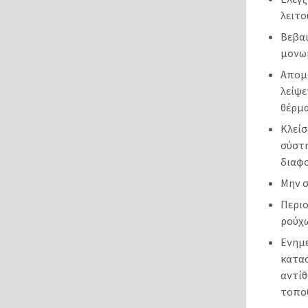
λειτο
Βεβαι
μονωμ
Απομ
λείψε
θέρμα
Κλεί
σύστ
διαφο
Μην σ
Περι
ρούχω
Ενημ
κατασ
αντί
τοπο