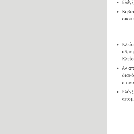
Ελέγξ
Βεβαι
σκουπ
Κλεί
υδρο
Κλείσ
Αν απ
διακ
επικο
Ελέγξ
απομ