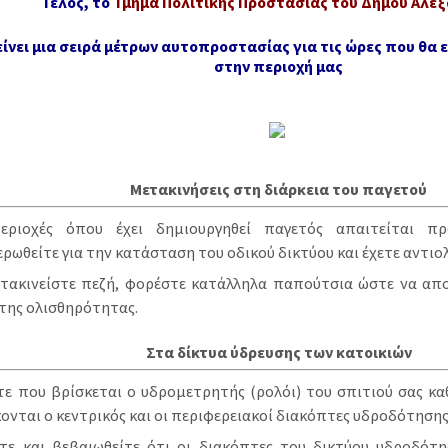
Τέλος, το
Τμήμα Πολιτικής Προστασίας του Δήμου Αλεξ
ίνει μια σειρά μέτρων αυτοπροστασίας για τις ώρες που θα
στην περιοχή μας
Μετακινήσεις στη διάρκεια του παγετού
εριοχές όπου έχει δημιουργηθεί παγετός απαιτείται πρ
ρωθείτε για την κατάσταση του οδικού δικτύου και έχετε αντιολ
ετακινείστε πεζή, φορέστε κατάλληλα παπούτσια ώστε να απ
της ολισθηρότητας.
Στα δίκτυα ύδρευσης των κατοικιών
ε που βρίσκεται ο υδρομετρητής (ρολόι) του σπιτιού σας κα
ονται ο κεντρικός και οι περιφερειακοί διακόπτες υδροδότησης
ξτε και βεβαιωθείτε ότι οι διακόπτες του δικτύου υδροδότη