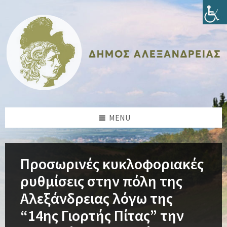
Skip
Skip
Skip
Skip
to
to
to
to
content
left
right
footer
sidebar
sidebar
MENU
Προσωρινές κυκλοφοριακές
ρυθμίσεις στην πόλη της
Αλεξάνδρειας λόγω της
“14ης Γιορτής Πίτας” την