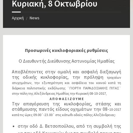
Κυριακή, 8 Οκτωβρίου
Αρχική
News
/
Προσωρινές κυκλοφοριακές ρυθμίσεις
Ο Διευθυντής Διεύθυνσης Αστυνομίας Ημαθίας
Αποβλέποντες στην ομαλή και ασφαλή διεξαγωγή
της οδικής κυκλοφορίας, την πρόληψη
τροχαίων
ατυχημάτων, την εξυπηρέτηση και ασφάλεια του κοινού κατά τη
διάρκεια
πολιτιστικής εκδήλωσης ¨ΓΙΟΡΤΗ ΠΑΡΑΔΟΣΙΑΚΗΣ ΠΙΤΑΣ¨
στην πόλη της Αλεξάνδρειας
Ημαθίας την Κυριακή 08-10-2017,
Α Π Ο Φ Α Σ Ι Ζ Ο Υ Μ Ε
Την απαγόρευση της κυκλοφορίας, στάσης και
στάθμευσης παντός είδους οχημάτων την 08-
10-2017
κατά τις ώρες 09.00΄-23.00΄ στις κάτωθι οδούς πόλης Αλεξάνδρειας:
στην οδό Δ. Βετσοπούλου, από τη συμβολή της