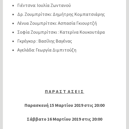
Γιέντσνα: Ιουλία Ζωντανού
Δρ. Ζουμπρίτσκι: Δημήτρης Κομπατσιάρης
Λένυα Ζουμπρίτσκι: Ασπασία Γκιουρτζή
Σοφία Ζουμπρίτσκι : Κατερίνα Κουκουτάρα
Γκρέγκορ : Βασίλης Βαγένας
Αγελάδα: Γεωργία Διμπιτούζη
Π Α Ρ Α Σ Τ Α Σ Ε Ι Σ
Παρασκευή 15 Μαρτίου 2019 στις 20:00
Σάββατο 16 Μαρτίου 2019 στις 20:00