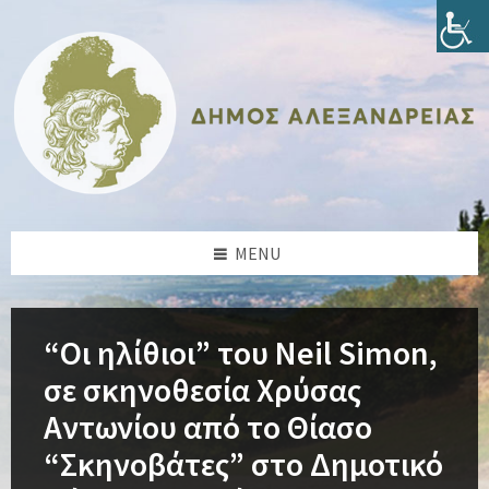
Skip
Skip
Skip
Skip
to
to
to
to
content
left
right
footer
sidebar
sidebar
MENU
“Οι ηλίθιοι” του Neil Simon,
σε σκηνοθεσία Χρύσας
Αντωνίου από το Θίασο
“Σκηνοβάτες” στο Δημοτικό