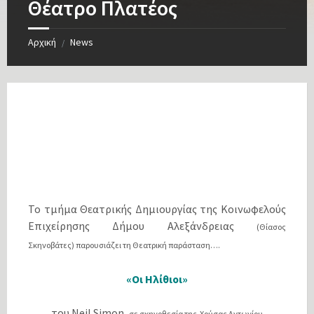
Θέατρο Πλατέος
Αρχική
News
/
Το τμήμα Θεατρικής Δημιουργίας της Κοινωφελούς
Επιχείρησης Δήμου Αλεξάνδρειας
(Θίασος
Σκηνοβάτες)
παρουσιάζει τη Θεατρική παράσταση….
«Οι Ηλίθιοι»
του Νeil Simon,
σε σκηνοθεσία της Χρύσας Αντωνίου