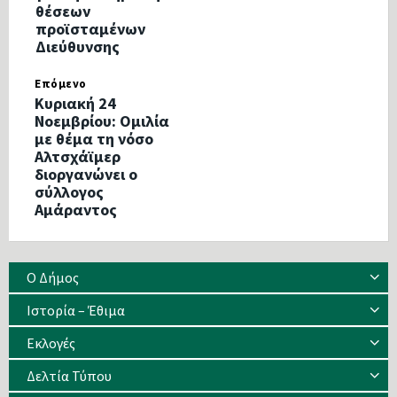
θέσεων
προϊσταμένων
Διεύθυνσης
Επόμενο
Κυριακή 24
Νοεμβρίου: Ομιλία
με θέμα τη νόσο
Αλτσχάϊμερ
διοργανώνει ο
σύλλογος
Αμάραντος
Ο Δήμος
Ιστορία – Έθιμα
Eκλογές
Δελτία Τύπου