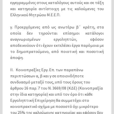
εγγεγραμμένες στους καταλόγους αυτούς και σε τάξη
και κατηγορία αντίστοιχη με τις καλούμενες του
Ελληνικού Μητρώου Μ.Ε.Ε.Π.
γ.
Προερχόμενες από ως ανωτέρω β΄ κράτη, στα
οποία δεν τηρούνται επίσημοι κατάλογοι
αναγνωρισμένων εργοληπτών, εφόσον
αποδεικνύουν ότι έχουν εκτελέσει έργα παρόμοια με
το δημοπρατούμενο, από ποιοτική και ποσοτική
άποψη.
ΙΙ. Κοινοπραξίες Εργ. Επ. των παραπάνω
περιπτώσεων α, β και γ σε οποιονδήποτε
συνδυασμό μεταξύ τους, υπό τους όρους του
άρθρου 16 παρ. 7 του Ν. 3669/08 (ΚΔΕ) (Κοινοπραξία
στην ίδια κατηγορία) και υπό τον όρο ότι κάθε
Εργοληπτική Επιχείρηση θα συμμετέχει στο
κοινοπρακτικό σχήμα με ποσοστό όχι μικρότερο
του 25% της καλούμενης κατηγορίας και εφόσον δεν