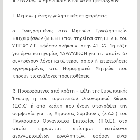
4. Στο διαγωνισμό δικαιούνται να συμμετάσχουν:
Ι. Μεμονωμένες εργοληπτικές επιχειρήσεις:
α. Εγγεγραμμένες στο Μητρώο Εργοληπτικών
Επιχειρήσεων (Μ.Ε.ΕΠ.) που τηρείται στη Γ.Γ.Δ.Ε. του
Υ.ΠΕ.ΧΩ.Δ.Ε., εφόσον ανήκουν στην Α1, A2, 1η τάξη
για έργα κατηγορίας ΥΔΡΑΥΛΙΚΩΝ για τις οποίες δε
συντρέχουν λόγοι κατώτερου ορίου ή επιχειρήσεις
εγγεγραμμένες στα Νομαρχιακά Μητρώα που
τηρούν τις ανάλογες προϋποθέσεις.
β.
Προερχόμενες από κράτη – μέλη της Ευρωπαϊκής
Ένωσης ή του Ευρωπαϊκού Οικονομικού Χώρου
(Ε.Ο.Χ.) ή από κράτη που έχουν υπογράψει την
συμφωνία για τις Δημόσιες Συμβάσεις (Σ.Δ.Σ.) του
Παγκόσμιου Οργανισμού Εμπορίου (Π.Ο.Ε.), στα
οποία τηρούνται επίσημοι κατάλογοι
αναγνωρισμένων εργοληπτών, εφόσον είναι