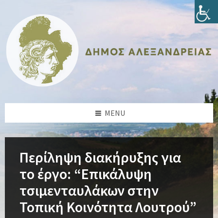
Skip
Skip
Skip
Skip
to
to
to
to
content
left
right
footer
sidebar
sidebar
MENU
Περίληψη διακήρυξης για
το έργο: “Επικάλυψη
τσιμενταυλάκων στην
Τοπική Κοινότητα Λουτρού”