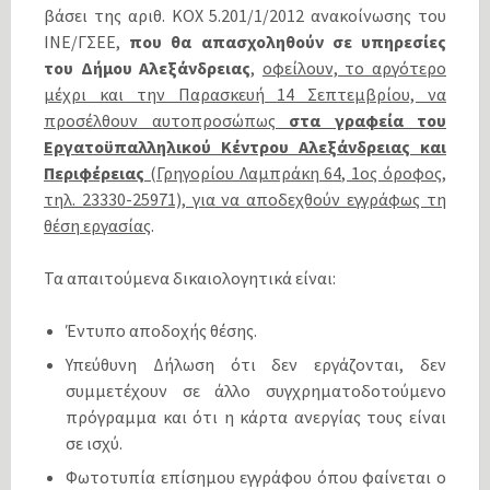
βάσει της αριθ. ΚΟΧ 5.201/1/2012 ανακοίνωσης του
ΙΝΕ/ΓΣΕΕ,
που θα απασχοληθούν σε υπηρεσίες
του Δήμου Αλεξάνδρειας
,
οφείλουν, το αργότερο
μέχρι και την Παρασκευή 14 Σεπτεμβρίου, να
προσέλθουν αυτοπροσώπως
στα γραφεία του
Εργατοϋπαλληλικού Κέντρου Αλεξάνδρειας και
Περιφέρειας
(Γρηγορίου Λαμπράκη 64, 1ος όροφος,
τηλ. 23330-25971), για να αποδεχθούν εγγράφως τη
θέση εργασίας
.
Τα απαιτούμενα δικαιολογητικά είναι:
Έντυπο αποδοχής θέσης.
Υπεύθυνη Δήλωση ότι δεν εργάζονται, δεν
συμμετέχουν σε άλλο συγχρηματοδοτούμενο
πρόγραμμα και ότι η κάρτα ανεργίας τους είναι
σε ισχύ.
Φωτοτυπία επίσημου εγγράφου όπου φαίνεται ο