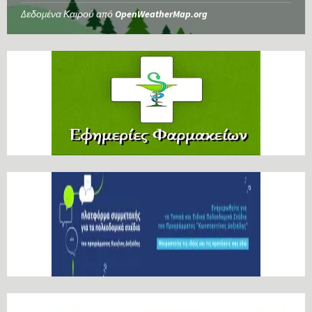
Δεδομένα Καιρού από
OpenWeatherMap.org