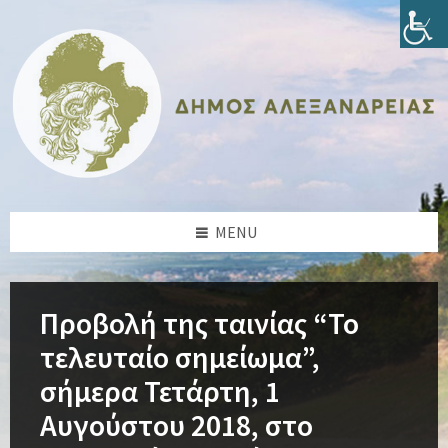
Skip
Skip
Skip
Skip
to
to
to
to
content
left
right
footer
sidebar
sidebar
MENU
Προβολή της ταινίας “Το
τελευταίο σημείωμα”,
σήμερα Τετάρτη, 1
Αυγούστου 2018, στο