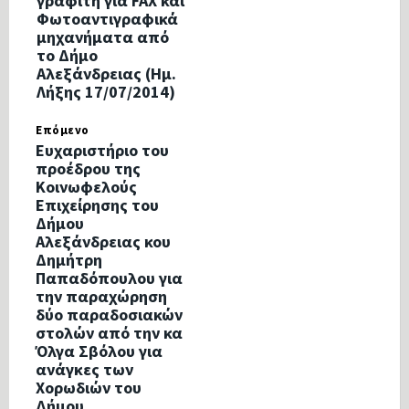
γραφίτη για FAX και
Φωτοαντιγραφικά
μηχανήματα από
το Δήμο
Αλεξάνδρειας (Ημ.
Λήξης 17/07/2014)
Επόμενο
Ευχαριστήριο του
προέδρου της
Κοινωφελούς
Επιχείρησης του
Δήμου
Αλεξάνδρειας κου
Δημήτρη
Παπαδόπουλου για
την παραχώρηση
δύο παραδοσιακών
στολών από την κα
Όλγα Σβόλου για
ανάγκες των
Χορωδιών του
Δήμου