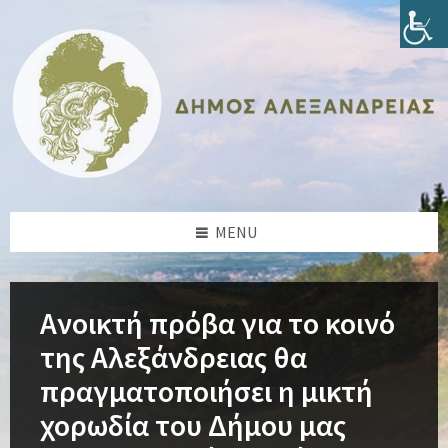
Skip
Skip
Skip
Skip
to
to
to
to
content
left
right
footer
sidebar
sidebar
MENU
Ανοικτή πρόβα για το κοινό
της Αλεξάνδρειας θα
πραγματοποιήσει η μικτή
χορωδία του Δήμου μας