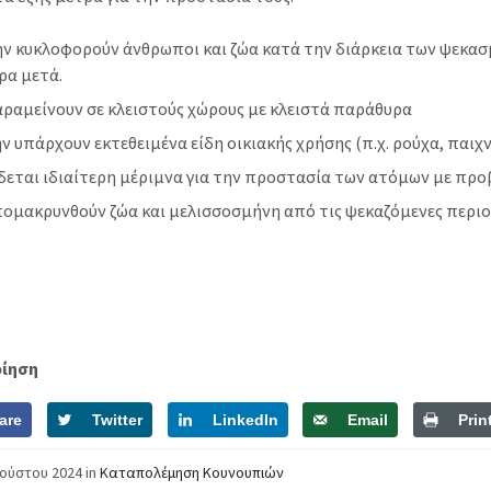
ν κυκλοφορούν άνθρωποι και ζώα κατά την διάρκεια των ψεκασ
ρα μετά.
ραμείνουν σε κλειστούς χώρους με κλειστά παράθυρα
ν υπάρχουν εκτεθειμένα είδη οικιακής χρήσης (π.χ. ρούχα, παιχνί
δεται ιδιαίτερη μέριμνα για την προστασία των ατόμων με προ
ομακρυνθούν ζώα και μελισσοσμήνη από τις ψεκαζόμενες περιο
οίηση
are
Twitter
LinkedIn
Email
Prin
γούστου 2024
in
Καταπολέμηση Κουνουπιών