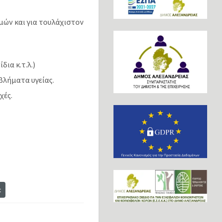
μών και για τουλάχιστον
δια κ.τ.λ.)
βλήματα υγείας.
χές.
t