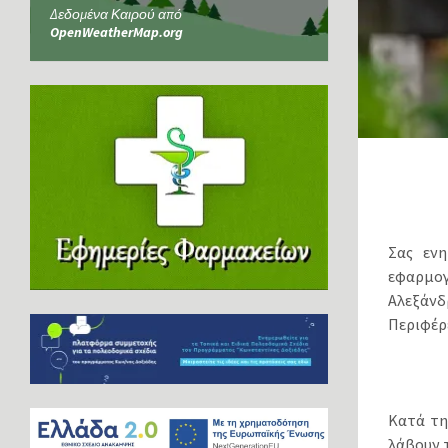
Δεδομένα Καιρού από
OpenWeatherMap.org
Σας ενη
εφαρμο
Αλεξάνδ
Περιφέρ
Κατά τη 
λάβουν 