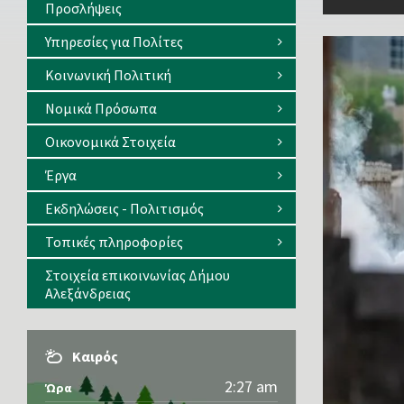
Προσλήψεις
Υπηρεσίες για Πολίτες
Κοινωνική Πολιτική
Νομικά Πρόσωπα
Οικονομικά Στοιχεία
Έργα
Εκδηλώσεις - Πολιτισμός
Τοπικές πληροφορίες
Στοιχεία επικοινωνίας Δήμου
Αλεξάνδρειας
Καιρός
2:27 am
Ώρα