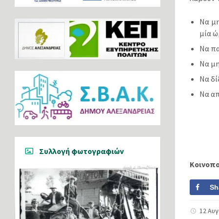
Να μη
μία ώ
Να πα
Να μη
Να δί
Να απ
Συλλογή φωτογραφιών
Κοινοπ
Sh
12 Αυ