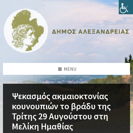
Skip
Skip
Skip
Skip
to
to
to
to
content
left
right
footer
sidebar
sidebar
MENU
Ψεκασμός ακμαιοκτονίας
κουνουπιών το βράδυ της
Τρίτης 29 Αυγούστου στη
Μελίκη Ημαθίας