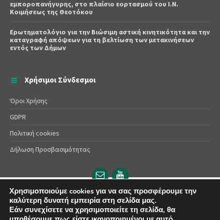
εμποροπανήγυρης, στο πλαίσιο εορτασμού του Ι.Ν.
Κοιμήσεως της Θεοτόκου
Ερωτηματολόγιο για την Βιώσιμη αστική κινητικότητα και την
καταγραφή απόψεων για τη βελτίωση των μετακινήσεων
εντός των Δήμων
Χρήσιμοι Σύνδεσμοι
Όροι Χρήσης
GDPR
Πολιτική cookies
Δήλωση Προσβασιμότητας
Email
YouTube
url
url
Χρησιμοποιούμε cookies για να σας προσφέρουμε την
© 2025 Δήμος Αλεξάνδρειας | Powered by
Apogee
καλύτερη δυνατή εμπειρία στη σελίδα μας.
Εάν συνεχίσετε να χρησιμοποιείτε τη σελίδα, θα
υποθέσουμε πως είστε ικανοποιημένοι με αυτό.