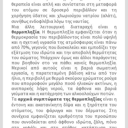
θεραπεία είναι απλή και συνίσταται στη μεταφορά
του ατόμου σε δροσερό περιβάλλον και τη
χορήγηση ύδατος και χλωριούχου νατρίου (αλάτι),
συνήθως ενδοφλέβια λόγω της ναυτίας.
Μια άλλη λειτουργική διαταραχή είναι η
θερμοπληξία
. Η θερμοπληξία εμφανίζεται όταν η
θερμοκρασία του περιβάλλοντος είναι πολύ υψηλή
και η σχετική υγρασία της ατμόσφαιρας είναι πάνω
από 70%, γεγονός που δυσκολεύει και εμποδίζει την
εξάτμιση του ιδρώτα και την αποβολή θερμότητας
του σώματος. Υπάρχουν όμως και άλλοι παράγοντες
που βοηθούν στο να πάθει κανείς θερμοπληξία.
Μερικοί από αυτούς είναι η βαριά σωματική
εργασία, η παρατεταμένη βάδιση κάτω από τον
ήλιο, η περιβολή με θερμά σκούρου χρώματος ρούχα
που απορροφούν μεγάλο ποσό ηλιακών ακτίνων, η
ανεπαρκής λήψη νερού, τα άφθονα και βαριά
γεύματα και η κατάχρηση των αλκοολούχων ποτών.
Τα
αρχικά συμπτώματα της θερμοπληξίας
είναι η
έντονη και ακατανίκητη δίψα και η ξηρότητα του
στόματος, του φάρυγγα και του δέρματος. Στη
συνέχεια εμφανίζεται ερυθρότητα του προσώπου
που συνοδεύεται από άφθονο ιδρώτα, ζάλη, πόνο
στο κεφάλι και στο στήθος, κατάπτωση του