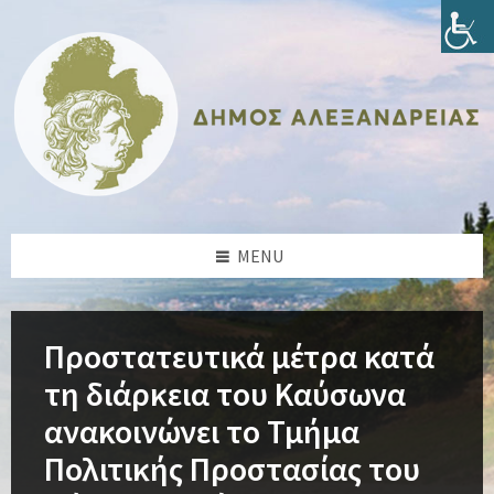
Skip
Skip
Skip
Skip
to
to
to
to
content
left
right
footer
sidebar
sidebar
MENU
Προστατευτικά μέτρα κατά
τη διάρκεια του Καύσωνα
ανακοινώνει το Τμήμα
Πολιτικής Προστασίας του