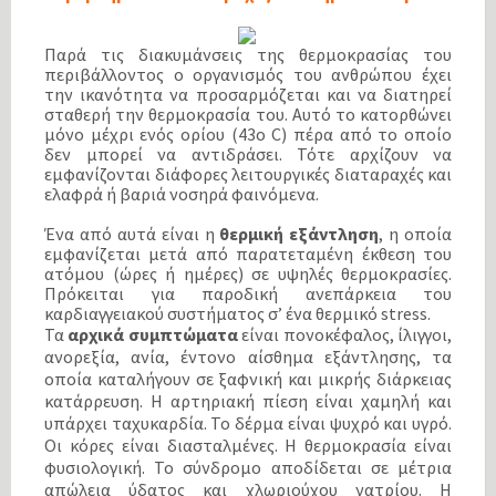
Παρά τις διακυμάνσεις της θερμοκρασίας του
περιβάλλοντος ο οργανισμός του ανθρώπου έχει
την ικανότητα να προσαρμόζεται και να διατηρεί
σταθερή την θερμοκρασία του. Αυτό το κατορθώνει
μόνο μέχρι ενός ορίου (43ο C) πέρα από το οποίο
δεν μπορεί να αντιδράσει. Τότε αρχίζουν να
εμφανίζονται διάφορες λειτουργικές διαταραχές και
ελαφρά ή βαριά νοσηρά φαινόμενα.
Ένα από αυτά είναι η
θερμική εξάντληση
, η οποία
εμφανίζεται μετά από παρατεταμένη έκθεση του
ατόμου (ώρες ή ημέρες) σε υψηλές θερμοκρασίες.
Πρόκειται για παροδική ανεπάρκεια του
καρδιαγγειακού συστήματος σ’ ένα θερμικό stress.
Τα
αρχικά συμπτώματα
είναι πονοκέφαλος, ίλιγγοι,
ανορεξία, ανία, έντονο αίσθημα εξάντλησης, τα
οποία καταλήγουν σε ξαφνική και μικρής διάρκειας
κατάρρευση. Η αρτηριακή πίεση είναι χαμηλή και
υπάρχει ταχυκαρδία. Το δέρμα είναι ψυχρό και υγρό.
Οι κόρες είναι διασταλμένες. Η θερμοκρασία είναι
φυσιολογική. Το σύνδρομο αποδίδεται σε μέτρια
απώλεια ύδατος και χλωριούχου νατρίου. Η