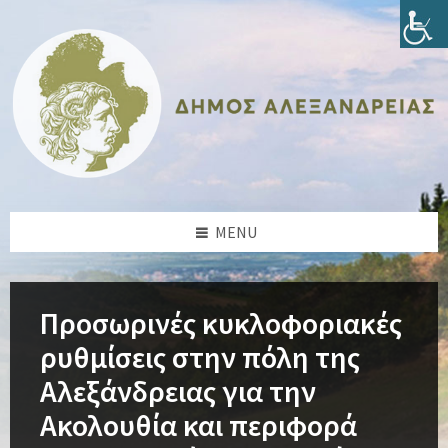
Skip
Skip
Skip
Skip
to
to
to
to
content
left
right
footer
sidebar
sidebar
MENU
Προσωρινές κυκλοφοριακές
ρυθμίσεις στην πόλη της
Αλεξάνδρειας για την
Ακολουθία και περιφορά